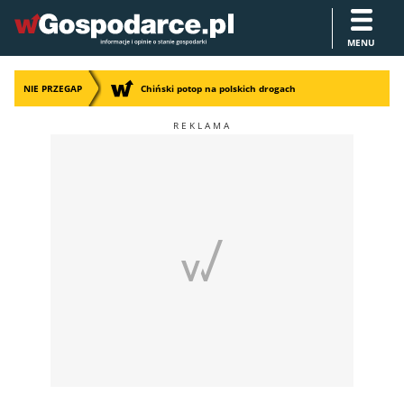
MENU
NIE PRZEGAP
Chiński potop na polskich drogach