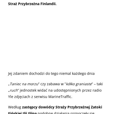
Straż Przybrzeżna Finlandii.
Jej zdaniem dochodzi do tego niemal każdego dnia
„
Taniec na morzu
” czy zabawa w ”
kółko graniaste
” – taki
„
ruch
” jednostek widać na udostępnionych przez radio
Yle zdjęciach z serwisu MarineTraffic.
Według
zastępcy dowódcy Straży Przybrzeżnej Zatoki
Fińskiej Ilji Iljina
podobne działania rozpoczęły się