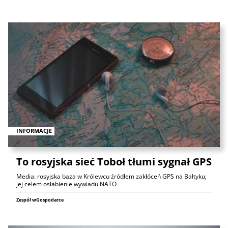
INFORMACJE
To rosyjska sieć Toboł tłumi sygnał GPS
Media: rosyjska baza w Królewcu źródłem zakłóceń GPS na Bałtyku;
jej celem osłabienie wywiadu NATO
Zespół wGospodarce