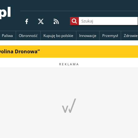
Paliwa
Obronność
Kupuję bo polskie
Innowacje
Przemysł
Zdrowie
„Dolina Dronowa”