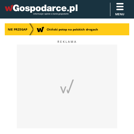
MENU
NIE PRZEGAP
Chiński potop na polskich drogach