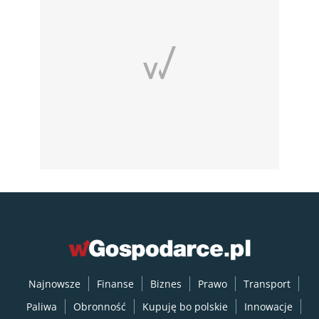
Najnowsze
Finanse
Biznes
Prawo
Transport
Paliwa
Obronność
Kupuję bo polskie
Innowacje