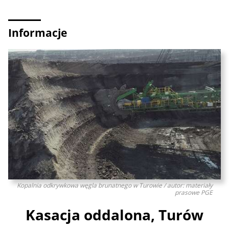
Informacje
Kopalnia odkrywkowa węgla brunatnego w Turowie / autor: materiały
prasowe PGE
Kasacja oddalona, Turów