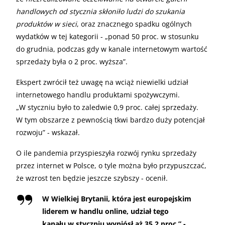
handlowych od stycznia skłoniło ludzi do szukania
produktów w sieci
, oraz znacznego spadku ogólnych
wydatków w tej kategorii - „ponad 50 proc. w stosunku
do grudnia, podczas gdy w kanale internetowym wartość
sprzedaży była o 2 proc. wyższa”.
Ekspert zwrócił też uwagę na wciąż niewielki udział
internetowego handlu produktami spożywczymi.
„W styczniu było to zaledwie 0,9 proc. całej sprzedaży.
W tym obszarze z pewnością tkwi bardzo duży potencjał
rozwoju” - wskazał.
O ile pandemia przyspieszyła rozwój rynku sprzedaży
przez internet w Polsce, o tyle można było przypuszczać,
że wzrost ten będzie jeszcze szybszy - ocenił.
W Wielkiej Brytanii, która jest europejskim
liderem w handlu online, udział tego
kanału w styczniu wyniósł aż 35,2 proc.” -