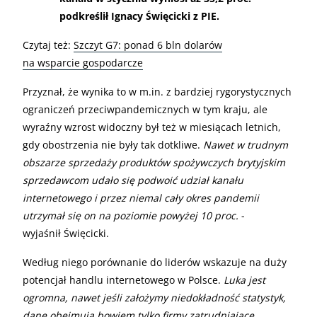
podkreślił Ignacy Święcicki z PIE.
Czytaj też:
Szczyt G7: ponad 6 bln dolarów
na wsparcie gospodarcze
Przyznał, że wynika to w m.in. z bardziej rygorystycznych
ograniczeń przeciwpandemicznych w tym kraju, ale
wyraźny wzrost widoczny był też w miesiącach letnich,
gdy obostrzenia nie były tak dotkliwe.
Nawet w trudnym
obszarze sprzedaży produktów spożywczych brytyjskim
sprzedawcom udało się podwoić udział kanału
internetowego i przez niemal cały okres pandemii
utrzymał się on na poziomie powyżej 10 proc.
-
wyjaśnił Święcicki.
Według niego porównanie do liderów wskazuje na duży
potencjał handlu internetowego w Polsce.
Luka jest
ogromna, nawet jeśli założymy niedokładność statystyk,
dane obejmują bowiem tylko firmy zatrudniające