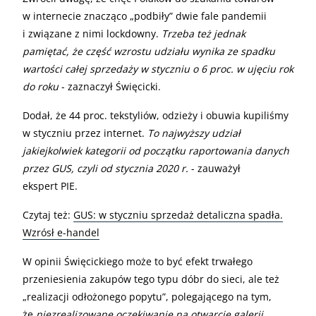
w internecie znacząco „podbiły” dwie fale pandemii
i związane z nimi lockdowny.
Trzeba też jednak
pamiętać, że część wzrostu udziału wynika ze spadku
wartości całej sprzedaży w styczniu o 6 proc. w ujęciu rok
do roku
- zaznaczył Święcicki.
Dodał, że 44 proc. tekstyliów, odzieży i obuwia kupiliśmy
w styczniu przez internet.
To najwyższy udział
jakiejkolwiek kategorii od początku raportowania danych
przez GUS, czyli od stycznia 2020 r.
- zauważył
ekspert PIE.
Czytaj też:
GUS: w styczniu sprzedaż detaliczna spadła.
Wzrósł e-handel
W opinii Święcickiego może to być efekt trwałego
przeniesienia zakupów tego typu dóbr do sieci, ale też
„realizacji odłożonego popytu”, polegającego na tym,
że
niezrealizowane oczekiwanie na otwarcie galerii