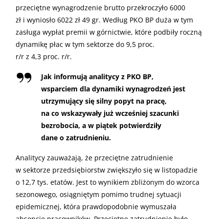
przeciętne wynagrodzenie brutto przekroczyło 6000
zł i wyniosło 6022 zł 49 gr. Według PKO BP duża w tym
zasługa wypłat premii w górnictwie, które podbiły roczną
dynamikę płac w tym sektorze do 9,5 proc.
r/r z 4,3 proc. r/r.
Jak informują analitycy z PKO BP,
wsparciem dla dynamiki wynagrodzeń jest
utrzymujący się silny popyt na pracę,
na co wskazywały już wcześniej szacunki
bezrobocia, a w piątek potwierdziły
dane o zatrudnieniu.
Analitycy zauważają, że przeciętne zatrudnienie
w sektorze przedsiębiorstw zwiększyło się w listopadzie
o 12,7 tys. etatów. Jest to wynikiem zbliżonym do wzorca
sezonowego, osiągniętym pomimo trudnej sytuacji
epidemicznej, która prawdopodobnie wymuszała
absencje pracowników. Przeciętne zatrudnienie było