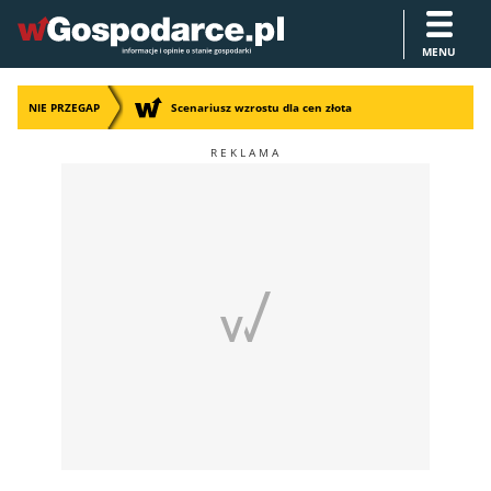
MENU
NIE PRZEGAP
Scenariusz wzrostu dla cen złota