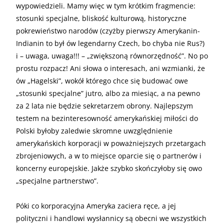
wypowiedzieli. Mamy więc w tym krótkim fragmencie:
stosunki specjalne, bliskość kulturową, historyczne
pokrewieństwo narodów (czyżby pierwszy Amerykanin-
Indianin to był ów legendarny Czech, bo chyba nie Rus?)
i – uwaga, uwaga!!! – „zwiększoną równorzędność”. No po
prostu rozpacz! Ani słowa o interesach, ani wzmianki, że
ów „Hagelski”, wokół którego chce się budować owe
„stosunki specjalne” jutro, albo za miesiąc, a na pewno
za 2 lata nie będzie sekretarzem obrony. Najlepszym
testem na bezinteresowność amerykańskiej miłości do
Polski byłoby zaledwie skromne uwzględnienie
amerykańskich korporacji w poważniejszych przetargach
zbrojeniowych, a w to miejsce oparcie się o partnerów i
koncerny europejskie. Jakże szybko skończyłoby się owo
„specjalne partnerstwo”.
Póki co korporacyjna Ameryka zaciera ręce, a jej
polityczni i handlowi wysłannicy są obecni we wszystkich