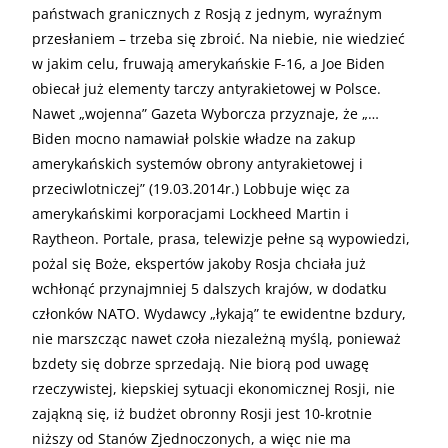
państwach granicznych z Rosją z jednym, wyraźnym
przesłaniem – trzeba się zbroić. Na niebie, nie wiedzieć
w jakim celu, fruwają amerykańskie F-16, a Joe Biden
obiecał już elementy tarczy antyrakietowej w Polsce.
Nawet „wojenna” Gazeta Wyborcza przyznaje, że „…
Biden mocno namawiał polskie władze na zakup
amerykańskich systemów obrony antyrakietowej i
przeciwlotniczej” (19.03.2014r.) Lobbuje więc za
amerykańskimi korporacjami Lockheed Martin i
Raytheon. Portale, prasa, telewizje pełne są wypowiedzi,
pożal się Boże, ekspertów jakoby Rosja chciała już
wchłonąć przynajmniej 5 dalszych krajów, w dodatku
członków NATO. Wydawcy „łykają” te ewidentne bzdury,
nie marszcząc nawet czoła niezależną myślą, ponieważ
bzdety się dobrze sprzedają. Nie biorą pod uwagę
rzeczywistej, kiepskiej sytuacji ekonomicznej Rosji, nie
zająkną się, iż budżet obronny Rosji jest 10-krotnie
niższy od Stanów Zjednoczonych, a więc nie ma