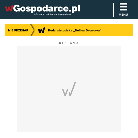
MENU
NIE PRZEGAP
Rodzi się polska „Dolina Dronowa”