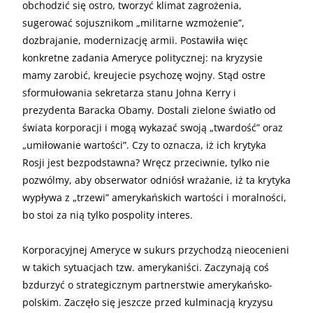
obchodzić się ostro, tworzyć klimat zagrożenia,
sugerować sojusznikom „militarne wzmożenie”,
dozbrajanie, modernizację armii. Postawiła więc
konkretne zadania Ameryce politycznej: na kryzysie
mamy zarobić, kreujecie psychozę wojny. Stąd ostre
sformułowania sekretarza stanu Johna Kerry i
prezydenta Baracka Obamy. Dostali zielone światło od
świata korporacji i mogą wykazać swoją „twardość” oraz
„umiłowanie wartości”. Czy to oznacza, iż ich krytyka
Rosji jest bezpodstawna? Wręcz przeciwnie, tylko nie
pozwólmy, aby obserwator odniósł wrażanie, iż ta krytyka
wypływa z „trzewi” amerykańskich wartości i moralności,
bo stoi za nią tylko pospolity interes.
Korporacyjnej Ameryce w sukurs przychodzą nieocenieni
w takich sytuacjach tzw. amerykaniści. Zaczynają coś
bzdurzyć o strategicznym partnerstwie amerykańsko-
polskim. Zaczęło się jeszcze przed kulminacją kryzysu