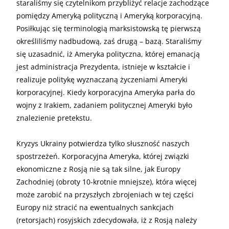
staraliśmy się czytelnikom przybliżyć relacje zachodzące
pomiędzy Ameryką polityczną i Ameryką korporacyjną.
Posiłkując się terminologią marksistowską tę pierwszą
określiliśmy nadbudową, zaś drugą – bazą. Staraliśmy
się uzasadnić, iż Ameryka polityczna, której emanacją
jest administracja Prezydenta, istnieje w kształcie i
realizuje politykę wyznaczaną życzeniami Ameryki
korporacyjnej. Kiedy korporacyjna Ameryka parła do
wojny z Irakiem, zadaniem politycznej Ameryki było
znalezienie pretekstu.
Kryzys Ukrainy potwierdza tylko słuszność naszych
spostrzeżeń. Korporacyjna Ameryka, której związki
ekonomiczne z Rosją nie są tak silne, jak Europy
Zachodniej (obroty 10-krotnie mniejsze), która więcej
może zarobić na przyszłych zbrojeniach w tej części
Europy niż stracić na ewentualnych sankcjach
(retorsjach) rosyjskich zdecydowała, iż z Rosją należy