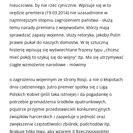
nieuczciwie, by nie rzec cynicznie. Wpisuje się w to
orędzie premiera (19.03.2014) nie uzasadnione w
najmniejszym stopniu zagrożeniem państwa - służą
temu narady premiera z wojewodami, którzy mają
sprawdzać zapasy wojenne, służy retoryka, jakoby Putin
prawie pukał do naszych domostw. W tę sztuczną
histerię wpisują się wyświechtane frazesy typu „chcesz
mieć pokój to szykuj się do wojny” itp. Ma się utrzymywać
ciągłe wzmożenie narodowe - mówimy
o zagrożeniu wojennym ze strony Rosji, a nie o kłopotach
dnia codziennego. Jutro premier spotka się z Ligą
Polskich Kobiet (jeśli taka istnieje) i da pogadankę o
potrzebie gromadzenia środków opatrunkowych,
pojutrze przyjmie przedstawicieli konkurencyjnych
związków harcerskich i zaapeluje o jedność oraz
zwiększenie częstotliwości zbiórek, podchodów itp.
Brakuje tylko tego, aby wzorem II Rzeczypospolitej