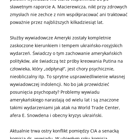
sławetnym raporcie A. Macierewicza, nikt przy zdrowych
zmysłach nie zechce z nim współpracować ani traktować
poważnie przez najbliższych kilkadziesiąt lat.
Służby wywiadowcze Ameryki zostały kompletnie
zaskoczone kierunkiem i tempem ukraińsko-rosyjskich
wydarzeń. Świadczy o tym zachowanie amerykańskich
polityków, ale świadczą też próby kreowania Putina na
człowieka, który „odpłynął”, jest chory psychicznie,
nieobliczalny itp. To sprytne usprawiedliwienie własnej
wywiadowczej indolencji. No bo jak przewidzieć
posunięcia psychopaty? Problemy wywiadu
amerykańskiego narastają od wielu lat i są znaczone
takimi wydarzeniami jak atak na World Trade Center,
afera E. Snowdena i obecny kryzys ukraiński.
Aktualnie trwa ostry konflikt pomiędzy CIA a senacką
komisją ds. wywiadu. W ubiegłym roku komisja