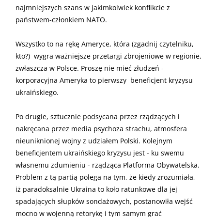
najmniejszych szans w jakimkolwiek konflikcie z
państwem-członkiem NATO.
Wszystko to na rękę Ameryce, która (zgadnij czytelniku,
kto?) wygra ważniejsze przetargi zbrojeniowe w regionie,
zwłaszcza w Polsce. Proszę nie mieć złudzeń -
korporacyjna Ameryka to pierwszy beneficjent kryzysu
ukraińskiego.
Po drugie, sztucznie podsycana przez rządzących i
nakręcana przez media psychoza strachu, atmosfera
nieuniknionej wojny z udziałem Polski. Kolejnym
beneficjentem ukraińskiego kryzysu jest - ku swemu
własnemu zdumieniu - rządząca Platforma Obywatelska.
Problem z tą partią polega na tym, że kiedy zrozumiała,
iż paradoksalnie Ukraina to koło ratunkowe dla jej
spadających słupków sondażowych, postanowiła wejść
mocno w wojenną retorykę i tym samym grać