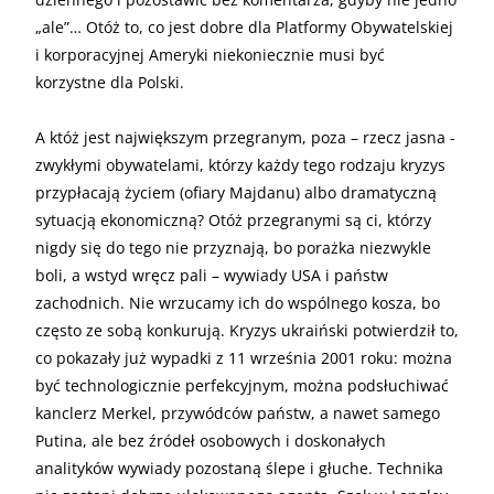
„ale”… Otóż to, co jest dobre dla Platformy Obywatelskiej
i korporacyjnej Ameryki niekoniecznie musi być
korzystne dla Polski.
A któż jest największym przegranym, poza – rzecz jasna -
zwykłymi obywatelami, którzy każdy tego rodzaju kryzys
przypłacają życiem (ofiary Majdanu) albo dramatyczną
sytuacją ekonomiczną? Otóż przegranymi są ci, którzy
nigdy się do tego nie przyznają, bo porażka niezwykle
boli, a wstyd wręcz pali – wywiady USA i państw
zachodnich. Nie wrzucamy ich do wspólnego kosza, bo
często ze sobą konkurują. Kryzys ukraiński potwierdził to,
co pokazały już wypadki z 11 września 2001 roku: można
być technologicznie perfekcyjnym, można podsłuchiwać
kanclerz Merkel, przywódców państw, a nawet samego
Putina, ale bez źródeł osobowych i doskonałych
analityków wywiady pozostaną ślepe i głuche. Technika