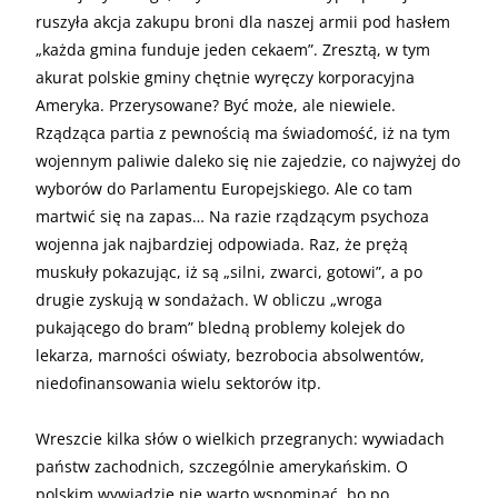
ruszyła akcja zakupu broni dla naszej armii pod hasłem
„każda gmina funduje jeden cekaem”. Zresztą, w tym
akurat polskie gminy chętnie wyręczy korporacyjna
Ameryka. Przerysowane? Być może, ale niewiele.
Rządząca partia z pewnością ma świadomość, iż na tym
wojennym paliwie daleko się nie zajedzie, co najwyżej do
wyborów do Parlamentu Europejskiego. Ale co tam
martwić się na zapas… Na razie rządzącym psychoza
wojenna jak najbardziej odpowiada. Raz, że prężą
muskuły pokazując, iż są „silni, zwarci, gotowi”, a po
drugie zyskują w sondażach. W obliczu „wroga
pukającego do bram” bledną problemy kolejek do
lekarza, marności oświaty, bezrobocia absolwentów,
niedofinansowania wielu sektorów itp.
Wreszcie kilka słów o wielkich przegranych: wywiadach
państw zachodnich, szczególnie amerykańskim. O
polskim wywiadzie nie warto wspominać, bo po