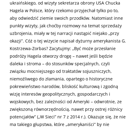
ukraińskiego, od wizyty sekretarza obrony USA Chucka
Hagela w Polsce, który rzekomo przyjechał tylko po to,
aby odwiedzić ziemie swoich przodków. Natomiast inne
punkty wizyty, jak choćby rozmowy na temat sprzedaży
uzbrojenia, miały w tej narracji nastąpić niejako „przy
okazji”. Cóż o tej wizycie napisał dyżurny amerykanista G.
Kostrzewa-Zorbas? Zacytujmy: „Być może przesłanie
podróży Hagela otworzy drogę – nawet jeśli będzie
daleka i stroma – do stosunków specjalnych, czyli
związku mocniejszego od traktatów sojuszniczych,
niemożliwego do złamania, opartego o historyczne
pokrewieństwo narodów, bliskość kulturową i zgodną
wizję interesów geopolitycznych, gospodarczych i
wojskowych, bez zależności od Ameryki – odwrotnie, ze
zwiększoną równorzędnością, nawet przy ostrej różnicy
potencjałów” („W Sieci” nr 7 z 2014 r.). Okazuje się, że nie
ma takiego głupstwa, które „amerykaniści” by nie