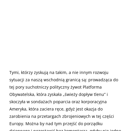
Tymi, którzy zyskują na takim, a nie innym rozwoju
sytuacji za naszą wschodnią granicą są: prowadząca do
tej pory suchotniczy polityczny żywot Platforma
Obywatelska, która zyskała „świeży dopływ tlenu” i
skoczyła w sondażach poparcia oraz korporacyjna
Ameryka, która zaciera ręce, gdyż jest okazja do
zarobienia na przetargach zbrojeniowych w tej części
Europy. Można by nad tym przejść do porządku
dziennego i pozostawić bez komentarza, gdyby nie jedno