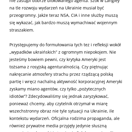
nie zastąpi dobrze ulokowanego agenta. Szok w Langley
na tle rozwoju wydarzeń na Ukrainie musiał być
przeogromny. Jakże teraz NSA, CIA i inne służby muszą
się wykazać, jak bardzo muszą wymachiwać wojennym
straszakiem.
Przystępujemy do formułowania tych tez i refleksji wokół
„wypadków ukraińskich” z ogromnym niepokojem. Nie
jesteśmy bowiem pewni, czy krytyka Ameryki jest
tożsama z rosyjską agenturalnością. Czy piętnując
nakręcanie atmosfery strachu przez rządzącą polską
partię i wręcz nachalną aktywność korporacyjnej Ameryki
zyskamy miano agentów, czy tylko „pożytecznych
idiotów”? Zdecydowaliśmy się jednak zaryzykować,
ponieważ chcemy, aby czytelnik otrzymał w miarę
wszechstronny obraz nie tyle sytuacji na Ukrainie, ile
kontekstu wydarzeń. Oficjalna rodzima propaganda, ale
również prywatne media przyjęły jedynie słuszną