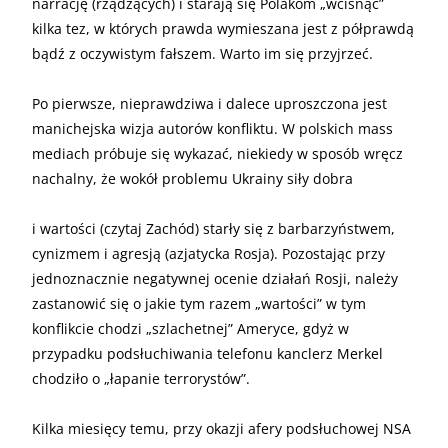
narrację (rządzących) i starają się Polakom „wcisnąć”
kilka tez, w których prawda wymieszana jest z półprawdą
bądź z oczywistym fałszem. Warto im się przyjrzeć.
Po pierwsze, nieprawdziwa i dalece uproszczona jest
manichejska wizja autorów konfliktu. W polskich mass
mediach próbuje się wykazać, niekiedy w sposób wręcz
nachalny, że wokół problemu Ukrainy siły dobra
i wartości (czytaj Zachód) starły się z barbarzyństwem,
cynizmem i agresją (azjatycka Rosja). Pozostając przy
jednoznacznie negatywnej ocenie działań Rosji, należy
zastanowić się o jakie tym razem „wartości” w tym
konflikcie chodzi „szlachetnej” Ameryce, gdyż w
przypadku podsłuchiwania telefonu kanclerz Merkel
chodziło o „łapanie terrorystów”.
Kilka miesięcy temu, przy okazji afery podsłuchowej NSA