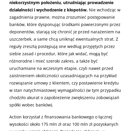
niekorzystnym położeniu, utrudniając prowadzenie
działalności i wychodzenie z kłopotów.
Nie wchodząc w
zagadnienia prawne, można zrozumieć postępowanie
banków, które dysponując środkami powierzonymi przez
deponentów, starają się chronić je przed narażeniem na
uszczerbek, a same chcą uniknąć ewentualnych strat. Z
reguły zresztą postępują one według przyjętych przez
siebie zasad i procedur, które jak widać, mogą być
różnorodne i mieć szeroki zakres, a także być
uruchamiane na wczesnym etapie, czyli nawet przed
zaistnieniem okoliczności uzasadniających na przykład
rozwiązanie umowy z klientem, czy postawienie kredytu
w stan natychmiastowej wymagalności (w tym przypadku
chodziło akurat o zapobieżenie zwiększeniu zobowiązań
spółki wobec banków).
Action korzystał z finansowania bankowego o łącznej
wysokości około 175 mln zł oraz 100 mln zł pozyskanych