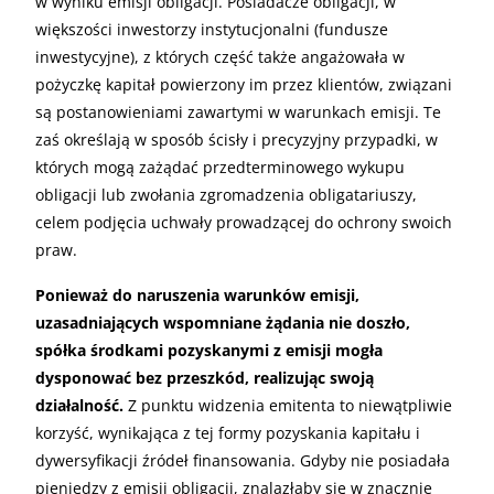
w wyniku emisji obligacji. Posiadacze obligacji, w
większości inwestorzy instytucjonalni (fundusze
inwestycyjne), z których część także angażowała w
pożyczkę kapitał powierzony im przez klientów, związani
są postanowieniami zawartymi w warunkach emisji. Te
zaś określają w sposób ścisły i precyzyjny przypadki, w
których mogą zażądać przedterminowego wykupu
obligacji lub zwołania zgromadzenia obligatariuszy,
celem podjęcia uchwały prowadzącej do ochrony swoich
praw.
Ponieważ do naruszenia warunków emisji,
uzasadniających wspomniane żądania nie doszło,
spółka środkami pozyskanymi z emisji mogła
dysponować bez przeszkód, realizując swoją
działalność.
Z punktu widzenia emitenta to niewątpliwie
korzyść, wynikająca z tej formy pozyskania kapitału i
dywersyfikacji źródeł finansowania. Gdyby nie posiadała
pieniędzy z emisji obligacji, znalazłaby się w znacznie