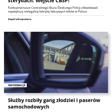
sterydach. Wejście CBŚP!
Funkcjonariusze Centralnego Biura Śledczego Policji zlikwidowali
największą nielegalną fabrykę fałszywych leków w Polsce
Zespół wGospodarce
INFORMACJE
Służby rozbiły gang złodziei i paserów
samochodowych