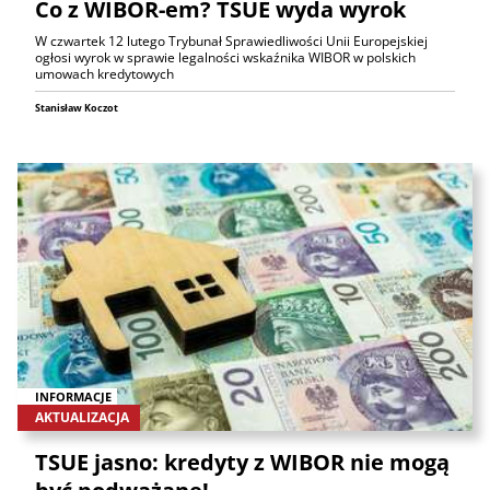
Co z WIBOR-em? TSUE wyda wyrok
W czwartek 12 lutego Trybunał Sprawiedliwości Unii Europejskiej
ogłosi wyrok w sprawie legalności wskaźnika WIBOR w polskich
umowach kredytowych
Stanisław Koczot
INFORMACJE
AKTUALIZACJA
TSUE jasno: kredyty z WIBOR nie mogą