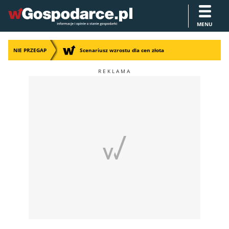
MENU
NIE PRZEGAP
Scenariusz wzrostu dla cen złota