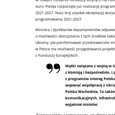
euro. Polska rozpoczęła już realizację progr
2021-2027. Nasz kraj uzyskał akceptację wszy
programowania 2021-2027.
Ministra i dyrektorów departamentów odpowi
o możliwości skorzystania z tych środków takż
Ukrainy. Jak poinformowali przedstawiciele m
w Polsce ma możliwość przygotowania projektu
z Funduszy Europejskich.
Wątki związane z wojną w U
z Komisją i bezpośrednio, i
z programów Intereg Polska-
wspierać współpracę z Ukr
Polska Wschodnia. To także
komunikacyjnych, infrastru
wyjaśniał minister.
Rozmawialiśmy z komisarzami, czy Polska mo