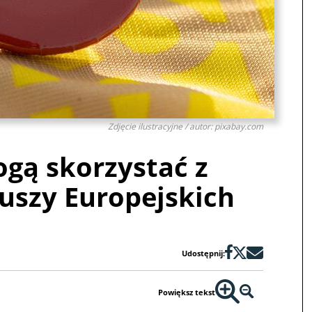
Zdjęcie ilustracyjne / autor: pixabay.com
gą skorzystać z
uszy Europejskich
Udostępnij:
Powiększ tekst