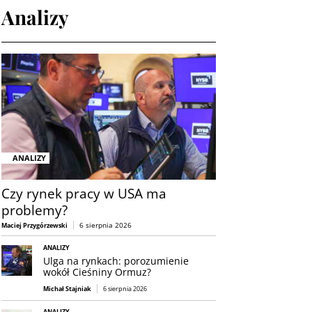
Analizy
ANALIZY
Czy rynek pracy w USA ma
problemy?
6 sierpnia 2026
Maciej Przygórzewski
ANALIZY
Ulga na rynkach: porozumienie
wokół Cieśniny Ormuz?
Michał Stajniak
6 sierpnia 2026
ANALIZY