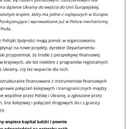
ra dążenie Ukrainy do wejścia do Unii Europejskiej,
 położonym krajem, który ma jedne z najlepszych w Europie
 Funkcjonujące i wprowadzone już w Polsce mechanizmy,
 Puda.
 z Polityki Spójności mogą pomóc w organizowaniu
wpłynąć na nowe projekty, dyrektor Departamentu
ski przypomniał, że środki z perspektywy finansowej
w krajowych, ale też niektóre z programów regionalnych
 Ukrainy, czy też wsparcie dla nich.
frastrukturalne finansowane z instrumentów finansowych
poprawie połączeń kolejowych i transgranicznych między
e wspólnie przez Polskę i Ukrainę, a zgłoszone przez
, linii kolejowej i połączeń drogowych do i z granicy
cy.
y wspiera kapitał ludzki i pewnie
e odpowiedzieć na potrzeby osób