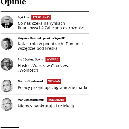
Opinie
Eryk Łon
TYLKO U NAS
Co nas czeka na rynkach
finansowych? Zalecana ostrożność
Zbigniew Kuźmiuk, poseł na Sejm RP
Katastrofa w podatkach! Domański
wszędzie pod kreską
Prof. Dariusz Gawin
WYWIAD
Hasło: „Warszawa”, odzew:
„Wolność”!
Mariusz Staniszewski
WYWIAD
Polacy przejmują zagraniczne marki
Mariusz Staniszewski
KOMENTARZ
Niemcy bankrutują i uciekają