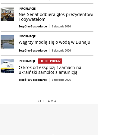
INFORMACJE
Nie-Senat odbiera głos prezydentowi
i obywatelom
Zespół wGospodarce
6 sierpnia 2026
INFORMACJE
Węgrzy modlą się o wodę w Dunaju
Zespół wGospodarce
6 sierpnia 2026
INFORMACJE
FOTOREPORTAŻ
O krok od eksplozji! Zamach na
ukraiński samolot z amunicją
Zespół wGospodarce
6 sierpnia 2026