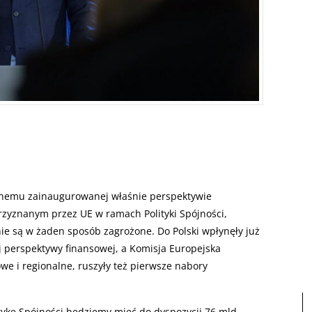
onemu zainaugurowanej właśnie perspektywie
rzyznanym przez UE w ramach Polityki Spójności,
nie są w żaden sposób zagrożone. Do Polski wpłynęły już
j perspektywy finansowej, a Komisja Europejska
e i regionalne, ruszyły też pierwsze nabory
ykę Spójności będziemy mieć do dyspozycji 76 mld