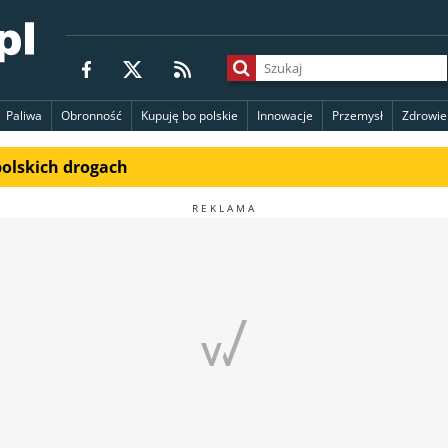
Paliwa
Obronność
Kupuję bo polskie
Innowacje
Przemysł
Zdrowie
polskich drogach