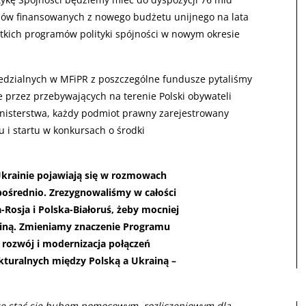
amów finansowanych z nowego budżetu unijnego na lata
stkich programów polityki spójności w nowym okresie
edzialnych w MFiPR z poszczególne fundusze pytaliśmy
e przez przebywających na terenie Polski obywateli
inisterstwa, każdy podmiot prawny zarejestrowany
 i startu w konkursach o środki
krainie pojawiają się w rozmowach
 pośrednio. Zrezygnowaliśmy w całości
Rosja i Polska-Białoruś, żeby mocniej
ainą. Zmieniamy znaczenie Programu
 rozwój i modernizacja połączeń
kturalnych między Polską a Ukrainą –
że stać się hubem pomocowym, rozliczeniowym dla