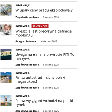
INFORMACJE
W upały ceny prądu eksplodowały
Zespół wGospodarce
6 sierpnia 2026
INFORMACJE
TYLKO U NAS
Wreszcie jest precyzyjna definicja
mobbingu
Grzegorz Szafraniec
6 sierpnia 2026
INFORMACJE
Uwaga na e-maile o zwrocie PIT! To
fałszywki
Zespół wGospodarce
6 sierpnia 2026
INFORMACJE
Finisz autostrad – cichy polski
megasukces!
Zespół wGospodarce
6 sierpnia 2026
INFORMACJE
Paliwowy gigant wchodzi na polski
rynek
Zespół wGospodarce
6 sierpnia 2026