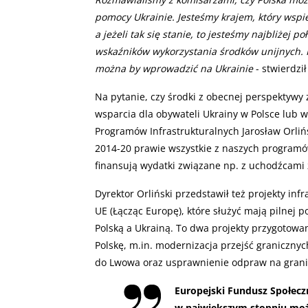
pomocy Ukrainie. Jesteśmy krajem, który wspie
a jeżeli tak się stanie, to jesteśmy najbliżej
wskaźników wykorzystania środków unijnych.
można by wprowadzić na Ukrainie
- stwierdził
Na pytanie, czy środki z obecnej perspektywy
wsparcia dla obywateli Ukrainy w Polsce lub 
Programów Infrastrukturalnych Jarosław Orliń
2014-20 prawie wszystkie z naszych programó
finansują wydatki związane np. z uchodźcami z
Dyrektor Orliński przedstawił też projekty in
UE (Łącząc Europę), które służyć mają pilnej 
Polską a Ukrainą. To dwa projekty przygotowan
Polskę, m.in. modernizacja przejść granicznych
do Lwowa oraz usprawnienie odpraw na grani
Europejski Fundusz Społeczn
w największym stopniu moż