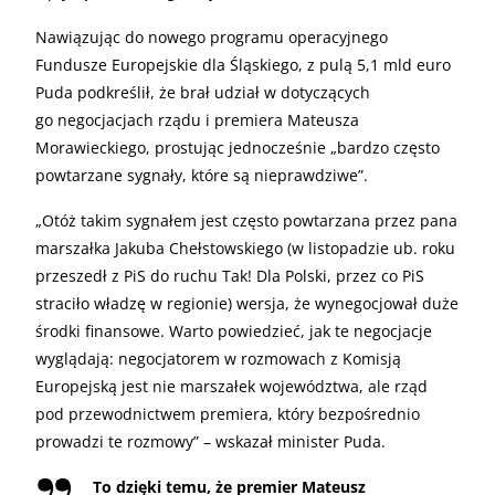
Nawiązując do nowego programu operacyjnego
Fundusze Europejskie dla Śląskiego, z pulą 5,1 mld euro
Puda podkreślił, że brał udział w dotyczących
go negocjacjach rządu i premiera Mateusza
Morawieckiego, prostując jednocześnie „bardzo często
powtarzane sygnały, które są nieprawdziwe”.
„Otóż takim sygnałem jest często powtarzana przez pana
marszałka Jakuba Chełstowskiego (w listopadzie ub. roku
przeszedł z PiS do ruchu Tak! Dla Polski, przez co PiS
straciło władzę w regionie) wersja, że wynegocjował duże
środki finansowe. Warto powiedzieć, jak te negocjacje
wyglądają: negocjatorem w rozmowach z Komisją
Europejską jest nie marszałek województwa, ale rząd
pod przewodnictwem premiera, który bezpośrednio
prowadzi te rozmowy” – wskazał minister Puda.
To dzięki temu, że premier Mateusz