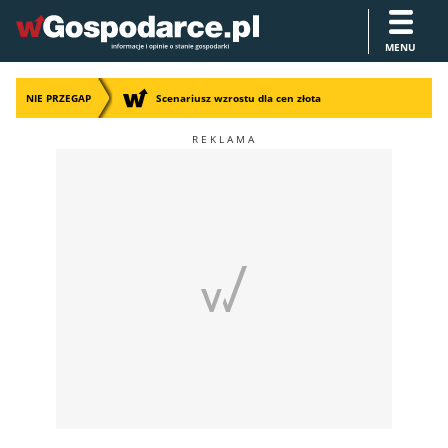
MENU
NIE PRZEGAP
Scenariusz wzrostu dla cen złota