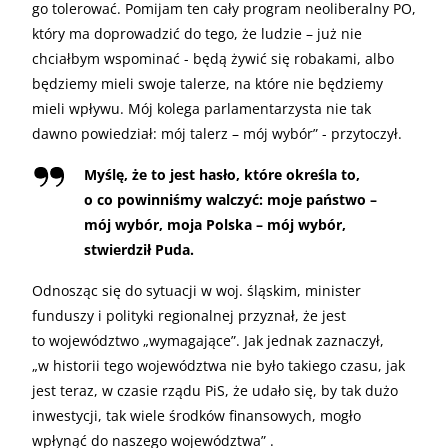
go tolerować. Pomijam ten cały program neoliberalny PO,
który ma doprowadzić do tego, że ludzie – już nie
chciałbym wspominać - będą żywić się robakami, albo
będziemy mieli swoje talerze, na które nie będziemy
mieli wpływu. Mój kolega parlamentarzysta nie tak
dawno powiedział: mój talerz – mój wybór” - przytoczył.
Myślę, że to jest hasło, które określa to,
o co powinniśmy walczyć: moje państwo –
mój wybór, moja Polska – mój wybór,
stwierdził Puda.
Odnosząc się do sytuacji w woj. śląskim, minister
funduszy i polityki regionalnej przyznał, że jest
to województwo „wymagające”. Jak jednak zaznaczył,
„w historii tego województwa nie było takiego czasu, jak
jest teraz, w czasie rządu PiS, że udało się, by tak dużo
inwestycji, tak wiele środków finansowych, mogło
wpłynąć do naszego województwa” .