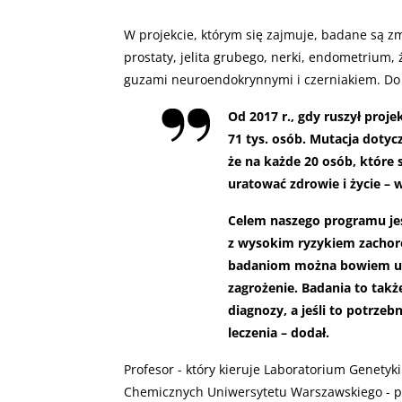
W projekcie, którym się zajmuje, badane są zm
prostaty, jelita grubego, nerki, endometrium, 
guzami neuroendokrynnymi i czerniakiem. Do b
Od 2017 r., gdy ruszył pro
71 tys. osób. Mutacja dotycz
że na każde 20 osób, które 
uratować zdrowie i życie –
Celem naszego programu jes
z wysokim ryzykiem zachoro
badaniom można bowiem uz
zagrożenie. Badania to tak
diagnozy, a jeśli to potrze
leczenia – dodał.
Profesor - który kieruje Laboratorium Genet
Chemicznych Uniwersytetu Warszawskiego - p