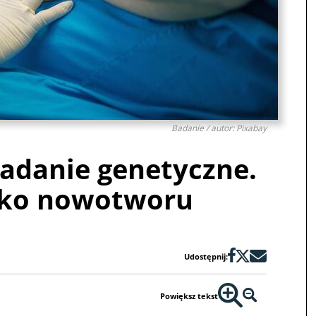
Badanie / autor: Pixabay
adanie genetyczne.
yko nowotworu
Udostępnij:
Powiększ tekst