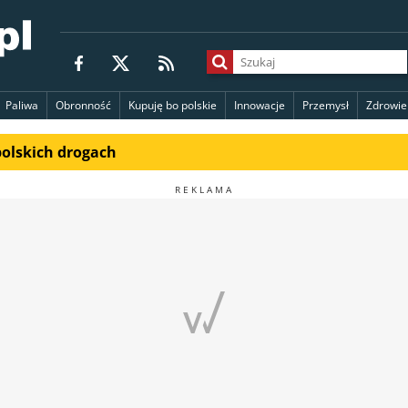
Paliwa
Obronność
Kupuję bo polskie
Innowacje
Przemysł
Zdrowie
polskich drogach