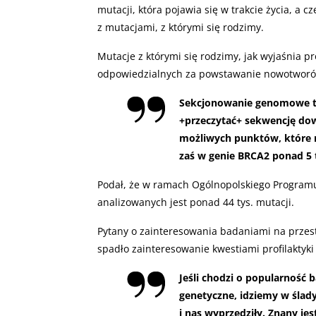
mutacji, która pojawia się w trakcie życia, a cz
z mutacjami, z którymi się rodzimy.
Mutacje z którymi się rodzimy, jak wyjaśnia 
odpowiedzialnych za powstawanie nowotworów
Sekcjonowanie genomowe to
+przeczytać+ sekwencję dow
możliwych punktów, które m
zaś w genie BRCA2 ponad 5 t
Podał, że w ramach Ogólnopolskiego Program
analizowanych jest ponad 44 tys. mutacji.
Pytany o zainteresowania badaniami na przestr
spadło zainteresowanie kwestiami profilaktyki
Jeśli chodzi o popularność
genetyczne, idziemy w ślad
i nas wyprzedziły. Znany jes