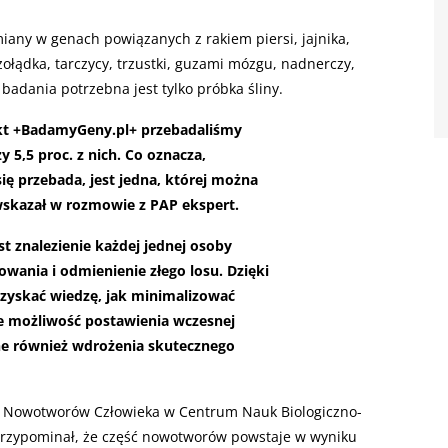
iany w genach powiązanych z rakiem piersi, jajnika,
żołądka, tarczycy, trzustki, guzami mózgu, nadnerczy,
adania potrzebna jest tylko próbka śliny.
jekt +BadamyGeny.pl+ przebadaliśmy
y 5,5 proc. z nich. Co oznacza,
się przebada, jest jedna, której można
 wskazał w rozmowie z PAP ekspert.
t znalezienie każdej jednej osoby
wania i odmienienie złego losu. Dzięki
yskać wiedzę, jak minimalizować
że możliwość postawienia wczesnej
bne również wdrożenia skutecznego
yki Nowotworów Człowieka w Centrum Nauk Biologiczno-
rzypominał, że część nowotworów powstaje w wyniku