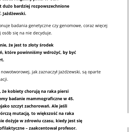
t dużo bardziej rozpowszechnione
. Jażdżewski.
ykonuje badania genetyczne czy genomowe, coraz więcej
j osób się na nie decyduje.
ie, że jest to złoty środek
ań, które powinniśmy wdrożyć, by być
t.
i nowotworowej, jak zaznaczył Jażdżewski, są oparte
acji.
 że kobiety chorują na raka piersi
jemy badanie mammograficzne w 45.
jako szczyt zachorowań. Ale jeśli
órczą mutacją, to większość na raka
nie dożyje w zdrowiu czasu, kiedy jest się
filaktyczne – zaakcentował profesor.