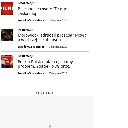
INFORMACJE
Bezrobocie rośnie. Te dane
zaskakują
Zespół wGospodarce
7 sierpnia 2026
INFORMACJE
Morawiecki zdradził prezesa? Mowa
o większej liczbie osób
Zespół wGospodarce
7 sierpnia 2026
INFORMACJE
Poczta Polska miała ogromny
problem. Spadek o 78 proc.!
Zespół wGospodarce
7 sierpnia 2026