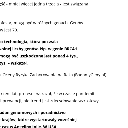
ęść - mniej więcej jedna trzecia - jest związana
profesor, mogą być w różnych genach. Genów
 jest 70.
 technologia, która pozwala
olnej liczby genów. Np. w genie BRCA1
ogą być uszkodzone jest ponad 4 tys.,
ys. – wskazał.
u Oceny Ryzyka Zachorowania na Raka (BadamyGeny.pl)
zeni lat, profesor wskazał, że w czasie pandemii
 i prewencji, ale trend jest zdecydowanie wzrostowy.
 badań genomowych i poradnictwo
y krajów, które wystartowały wcześniej
t casus Angeliny Jolie. W USA