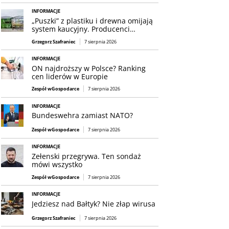
INFORMACJE
„Puszki” z plastiku i drewna omijają
system kaucyjny. Producenci…
Grzegorz Szafraniec
7 sierpnia 2026
INFORMACJE
ON najdroższy w Polsce? Ranking
cen liderów w Europie
Zespół wGospodarce
7 sierpnia 2026
INFORMACJE
Bundeswehra zamiast NATO?
Zespół wGospodarce
7 sierpnia 2026
INFORMACJE
Zełenski przegrywa. Ten sondaż
mówi wszystko
Zespół wGospodarce
7 sierpnia 2026
INFORMACJE
Jedziesz nad Bałtyk? Nie złap wirusa
Grzegorz Szafraniec
7 sierpnia 2026