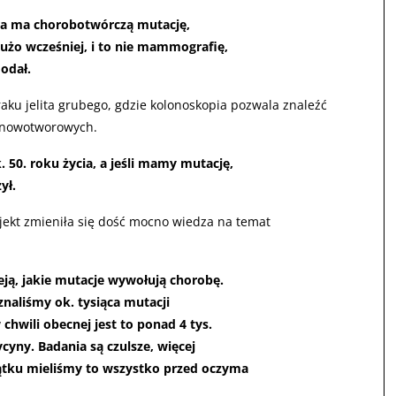
óra ma chorobotwórczą mutację,
użo wcześniej, i to nie mammografię,
odał.
aku jelita grubego, gdzie kolonoskopia pozwala znaleźć
n nowotworowych.
50. roku życia, a jeśli mamy mutację,
ył.
rojekt zmieniła się dość mocno wiedza na temat
eją, jakie mutacje wywołują chorobę.
naliśmy ok. tysiąca mutacji
hwili obecnej jest to ponad 4 tys.
cyny. Badania są czulsze, więcej
ątku mieliśmy to wszystko przed oczyma