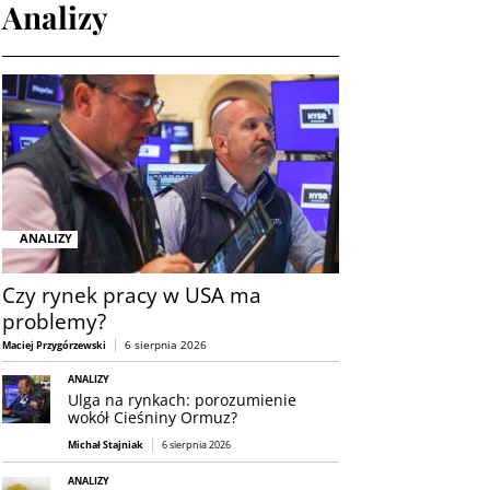
Analizy
ANALIZY
Czy rynek pracy w USA ma
problemy?
6 sierpnia 2026
Maciej Przygórzewski
ANALIZY
Ulga na rynkach: porozumienie
wokół Cieśniny Ormuz?
Michał Stajniak
6 sierpnia 2026
ANALIZY