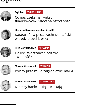
Eryk Łon
TYLKO U NAS
Co nas czeka na rynkach
finansowych? Zalecana ostrożność
Zbigniew Kuźmiuk, poseł na Sejm RP
Katastrofa w podatkach! Domański
wszędzie pod kreską
Prof. Dariusz Gawin
WYWIAD
Hasło: „Warszawa”, odzew:
„Wolność”!
Mariusz Staniszewski
WYWIAD
Polacy przejmują zagraniczne marki
Mariusz Staniszewski
KOMENTARZ
Niemcy bankrutują i uciekają