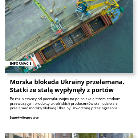
INFORMACJE
Morska blokada Ukrainy przełamana.
Statki ze stalą wypłynęły z portów
Po raz pierwszy od początku wojny na pełną skalę trzem statkom
przewożącym produkty ukraińskich producentów stali udało się
przełamać morską blokadę Ukrainy, stworzoną przez agresora.
Zespół wGospodarce