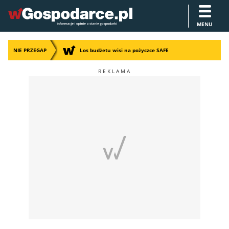
MENU
NIE PRZEGAP
Los budżetu wisi na pożyczce SAFE