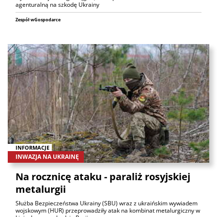
agenturalną na szkodę Ukrainy
Zespół wGospodarce
INFORMACJE
INWAZJA NA UKRAINĘ
Na rocznicę ataku - paraliż rosyjskiej
metalurgii
Służba Bezpieczeństwa Ukrainy (SBU) wraz z ukraińskim wywiadem
wojskowym (HUR) przeprowadziły atak na kombinat metalurgiczny w