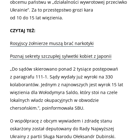
obcemu państwu w „działalności wywrotowej przeciwko
Ukrainie”. Za to przestępstwo grozi kara
od 10 do 15 lat więzienia.
CZYTAJ TEŻ:
Rosyjscy żołnierze muszą brać narkotyki
Poznaj sekrety szczupłej sylwetki kobiet z Japonii
„Do sądów skierowano ponad 2 tysiące postępowań
z paragrafu 111-1. Sądy wydały już wyroki na 330
kolaborantów. Jednym z najnowszych jest wyrok 15 lat
więzienia dla Wołodymyra Saldo, który stoi na czele
lokalnych władz okupacyjnych w obwodzie
chersońskim.”, poinformowała SBU.
O współpracę z obcym wywiadem i zdradę stanu
oskarżony został deputowany do Rady Najwyższej
Ukrainy z partii Sługa Narodu Ołeksandr Dubinski.