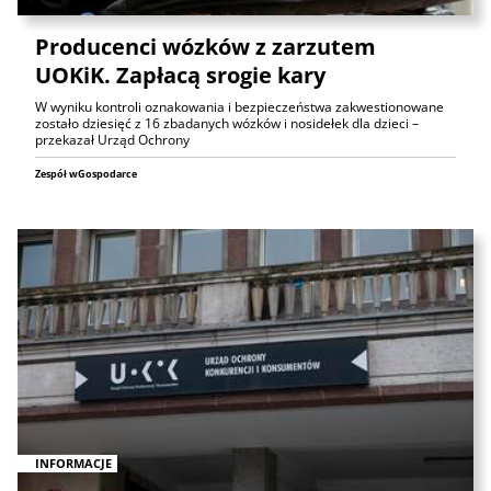
Producenci wózków z zarzutem
UOKiK. Zapłacą srogie kary
W wyniku kontroli oznakowania i bezpieczeństwa zakwestionowane
zostało dziesięć z 16 zbadanych wózków i nosidełek dla dzieci –
przekazał Urząd Ochrony
Zespół wGospodarce
INFORMACJE