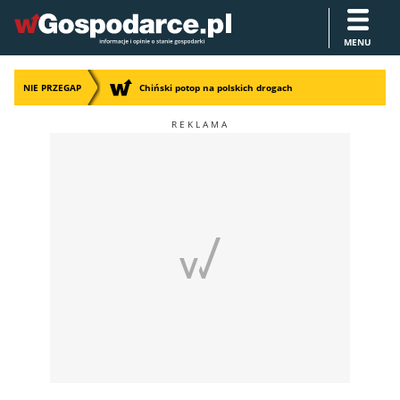
MENU
NIE PRZEGAP
Chiński potop na polskich drogach