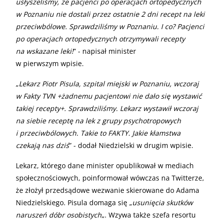
usłyszeliśmy, że pacjenci po operacjach ortopedycznych
w Poznaniu nie dostali przez ostatnie 2 dni recept na leki
przeciwbólowe. Sprawdziliśmy w Poznaniu. I co? Pacjenci
po operacjach ortopedycznych otrzymywali recepty
na wskazane leki!
” - napisał minister
w pierwszym wpisie.
„
Lekarz Piotr Pisula, szpital miejski w Poznaniu, wczoraj
w Fakty TVN +żadnemu pacjentowi nie dało się wystawić
takiej recepty+. Sprawdziliśmy. Lekarz wystawił wczoraj
na siebie receptę na lek z grupy psychotropowych
i przeciwbólowych. Takie to FAKTY. Jakie kłamstwa
czekają nas dziś
” - dodał Niedzielski w drugim wpisie.
Lekarz, którego dane minister opublikował w mediach
społecznościowych, poinformował wówczas na Twitterze,
że złożył przedsądowe wezwanie skierowane do Adama
Niedzielskiego. Pisula domaga się „
usunięcia skutków
naruszeń dóbr osobistych
„. Wzywa także szefa resortu