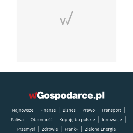
Najnowsze
Finanse
Biznes
Prawo
Transport
Paliwa
Obronność
Kupuję bo polskie
Innowacje
Przemysł
Zdrowie
Frank+
Zielona Energia