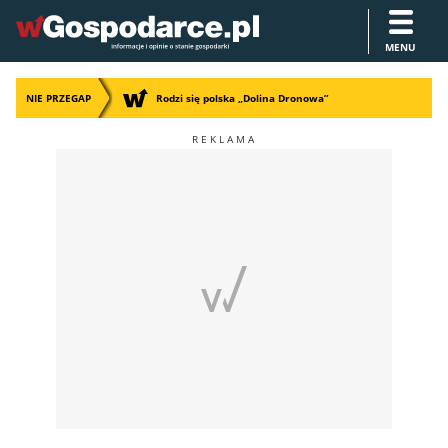
MENU
NIE PRZEGAP
Rodzi się polska „Dolina Dronowa”