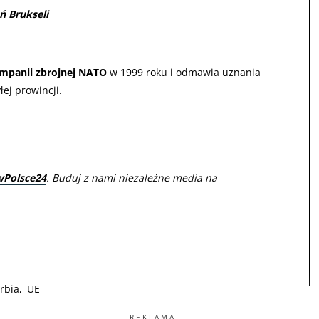
ń Brukseli
mpanii zbrojnej NATO
w 1999 roku i odmawia uznania
ej prowincji.
wPolsce24
. Buduj z nami niezależne media na
rbia
UE