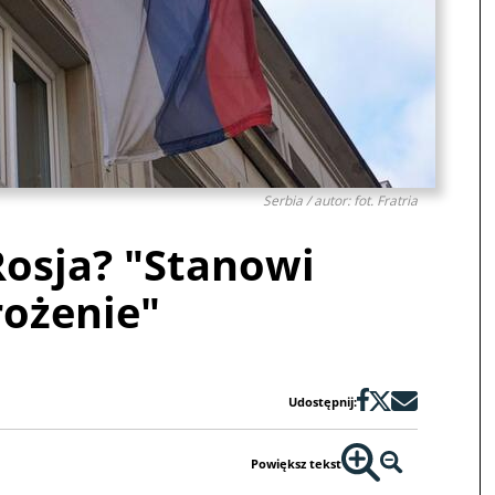
Serbia / autor: fot. Fratria
Rosja? "Stanowi
rożenie"
Udostępnij:
Powiększ tekst