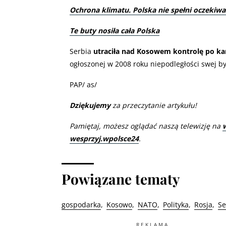
Ochrona klimatu. Polska nie spełni oczekiwa
Te buty nosiła cała Polska
Serbia
utraciła nad Kosowem kontrolę po ka
ogłoszonej w 2008 roku niepodległości swej był
PAP/ as/
Dziękujemy
za przeczytanie artykułu!
Pamiętaj, możesz oglądać naszą telewizję na
wesprzyj.wpolsce24
.
Powiązane tematy
gospodarka
Kosowo
NATO
Polityka
Rosja
Se