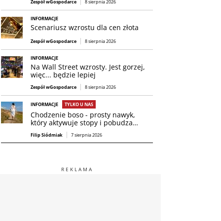
Zespół wGospodarce
8 sierpnia 2026
INFORMACJE
Scenariusz wzrostu dla cen złota
Zespół wGospodarce
8 sierpnia 2026
INFORMACJE
Na Wall Street wzrosty. Jest gorzej,
więc... będzie lepiej
Zespół wGospodarce
8 sierpnia 2026
INFORMACJE
TYLKO U NAS
Chodzenie boso - prosty nawyk,
który aktywuje stopy i pobudza…
Filip Siódmiak
7 sierpnia 2026