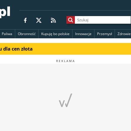
Paliwa
Obronność
Kupuję bo polskie
Innowacje
Przemysł
Zdrowie
 dla cen złota