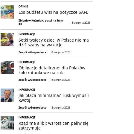
OPINIE
Los budżetu wisi na pożyczce SAFE
Zbigniew Kuźmiuk, poseł na Sejm
8 sierpnia 2026
RP
INFORMACJE
Setki tysięcy dzieci w Polsce nie ma
dziś szans na wakacje
Zespół wGospodarce
8 sierpnia 2026
INFORMACJE
Obligacje detaliczne: dla Polaków
koło ratunkowe na rok
Zespół wGospodarce
8 sierpnia 2026
INFORMACJE
Jak płaca minimalna? Tusk wymusił
kwotę
Zespół wGospodarce
8 sierpnia 2026
INFORMACJE
Rząd ma alibi: wzrost cen paliw się
zatrzymuje