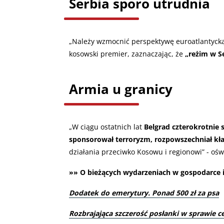
Serbia sporo utrudnia
„
Należy wzmocnić perspektywę euroatlantycką, 
kosowski premier, zaznaczając, że
„reżim w S
Armia u granicy
„
W ciągu ostatnich lat
Belgrad czterokrotnie 
sponsorował terroryzm, rozpowszechniał kła
działania przeciwko Kosowu i regionowi” - ośw
»» O bieżących wydarzeniach w gospodarce i 
Dodatek do emerytury. Ponad 500 zł za psa
Rozbrajająca szczerość posłanki w sprawie c