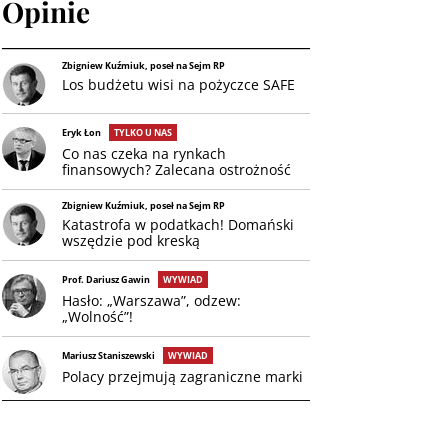
Opinie
Zbigniew Kuźmiuk, poseł na Sejm RP
Los budżetu wisi na pożyczce SAFE
Eryk Łon
TYLKO U NAS
Co nas czeka na rynkach
finansowych? Zalecana ostrożność
Zbigniew Kuźmiuk, poseł na Sejm RP
Katastrofa w podatkach! Domański
wszędzie pod kreską
Prof. Dariusz Gawin
WYWIAD
Hasło: „Warszawa”, odzew:
„Wolność”!
Mariusz Staniszewski
WYWIAD
Polacy przejmują zagraniczne marki