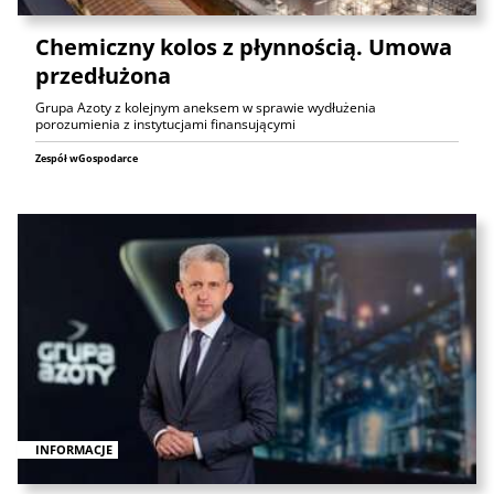
Chemiczny kolos z płynnością. Umowa
przedłużona
Grupa Azoty z kolejnym aneksem w sprawie wydłużenia
porozumienia z instytucjami finansującymi
Zespół wGospodarce
INFORMACJE