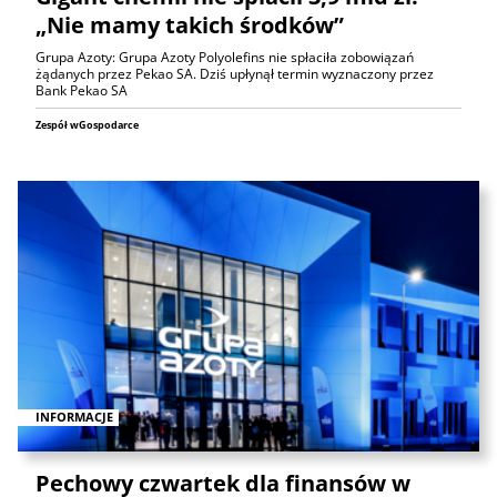
„Nie mamy takich środków”
Grupa Azoty: Grupa Azoty Polyolefins nie spłaciła zobowiązań
żądanych przez Pekao SA. Dziś upłynął termin wyznaczony przez
Bank Pekao SA
Zespół wGospodarce
INFORMACJE
Pechowy czwartek dla finansów w