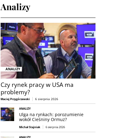
Analizy
ANALIZY
Czy rynek pracy w USA ma
problemy?
6 sierpnia 2026
Maciej Przygórzewski
ANALIZY
Ulga na rynkach: porozumienie
wokół Cieśniny Ormuz?
Michał Stajniak
6 sierpnia 2026
ANALIZY