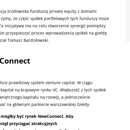
racja środowiska funduszy private equity z domami
rzymy, że część spółek portfelowych tych funduszy może
a inicjatywa ma na celu stworzenie synergii pomiędzy
że przyspieszyć proces wprowadzenia spółek na giełdę
ział Tomasz Bardziłowski.
wConnect
olsce prawdziwy system venture capital. W ciągu
o kapitał na krajowym rynku VC. Większość z tych spółek
ewnętrznego kapitału na rozwój, a jednocześnie
wać na głównym parkiecie warszawskiej Giełdy.
i mógłby być rynek NewConnect. Aby
ógł przyciągać atrakcyjnych