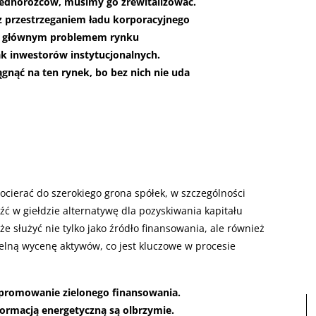
jednorożców, musimy go zrewitalizować.
z przestrzeganiem ładu korporacyjnego
i, głównym problemem rynku
k inwestorów instytucjonalnych.
gnąć na ten rynek, bo bez nich nie uda
cierać do szerokiego grona spółek, w szczególności
ć w giełdzie alternatywę dla pozyskiwania kapitału
 służyć nie tylko jako źródło finansowania, ale również
etelną wycenę aktywów, co jest kluczowe w procesie
 promowanie zielonego finansowania.
ormacją energetyczną są olbrzymie.