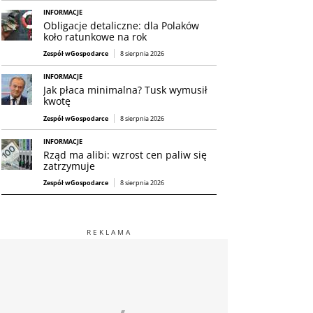
INFORMACJE
Obligacje detaliczne: dla Polaków
koło ratunkowe na rok
Zespół wGospodarce
8 sierpnia 2026
INFORMACJE
Jak płaca minimalna? Tusk wymusił
kwotę
Zespół wGospodarce
8 sierpnia 2026
INFORMACJE
Rząd ma alibi: wzrost cen paliw się
zatrzymuje
Zespół wGospodarce
8 sierpnia 2026