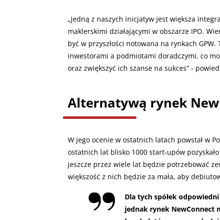
„
Jedną z naszych inicjatyw jest większa integ
maklerskimi działającymi w obszarze IPO. Wie
być w przyszłości notowana na rynkach GPW. T
inwestorami a podmiotami doradczymi, co mo
oraz zwiększyć ich szanse na sukces” - powied
Alternatywą rynek Ne
W jego ocenie w ostatnich latach powstał w P
ostatnich lat blisko 1000 start-upów pozyskał
jeszcze przez wiele lat będzie potrzebować z
większość z nich będzie za mała, aby debiuto
Dla tych spółek odpowiedn
jednak rynek NewConnect m