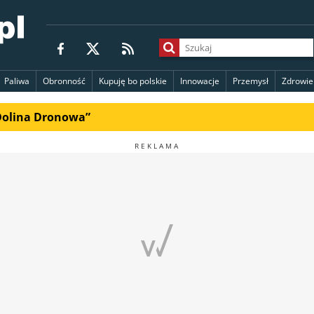
Paliwa
Obronność
Kupuję bo polskie
Innowacje
Przemysł
Zdrowie
„Dolina Dronowa”