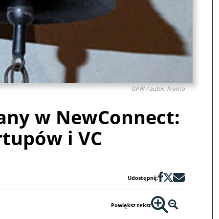
GPW / autor: Fratria
any w NewConnect:
rtupów i VC
Udostępnij:
Powiększ tekst