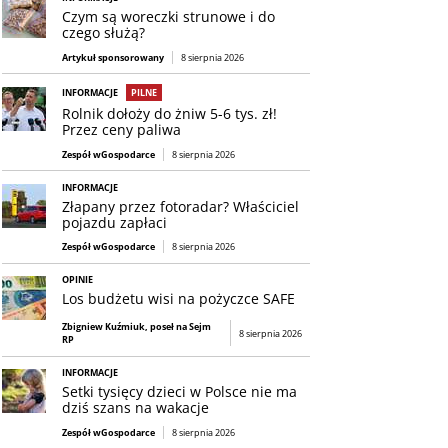
Czym są woreczki strunowe i do
czego służą?
Artykuł sponsorowany
8 sierpnia 2026
INFORMACJE
PILNE
Rolnik dołoży do żniw 5-6 tys. zł!
Przez ceny paliwa
Zespół wGospodarce
8 sierpnia 2026
INFORMACJE
Złapany przez fotoradar? Właściciel
pojazdu zapłaci
Zespół wGospodarce
8 sierpnia 2026
OPINIE
Los budżetu wisi na pożyczce SAFE
Zbigniew Kuźmiuk, poseł na Sejm
8 sierpnia 2026
RP
INFORMACJE
Setki tysięcy dzieci w Polsce nie ma
dziś szans na wakacje
Zespół wGospodarce
8 sierpnia 2026