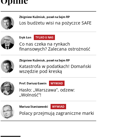
Opinie
Zbigniew Kuźmiuk, poseł na Sejm RP
Los budżetu wisi na pożyczce SAFE
Eryk Łon
TYLKO U NAS
Co nas czeka na rynkach
finansowych? Zalecana ostrożność
Zbigniew Kuźmiuk, poseł na Sejm RP
Katastrofa w podatkach! Domański
wszędzie pod kreską
Prof. Dariusz Gawin
WYWIAD
Hasło: „Warszawa”, odzew:
„Wolność”!
Mariusz Staniszewski
WYWIAD
Polacy przejmują zagraniczne marki