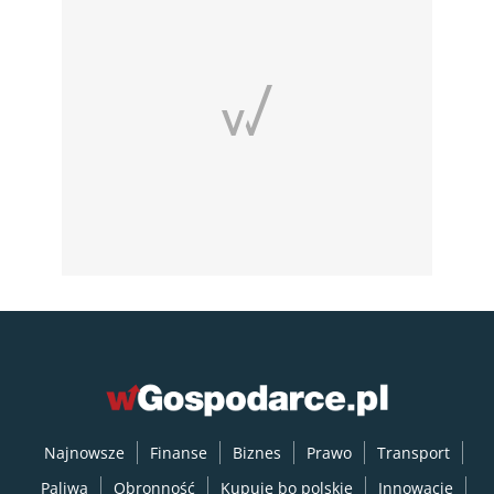
Najnowsze
Finanse
Biznes
Prawo
Transport
Paliwa
Obronność
Kupuję bo polskie
Innowacje