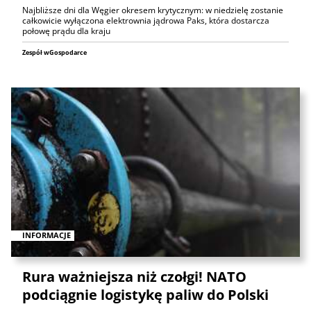
Najbliższe dni dla Węgier okresem krytycznym: w niedzielę zostanie
całkowicie wyłączona elektrownia jądrowa Paks, która dostarcza
połowę prądu dla kraju
Zespół wGospodarce
INFORMACJE
Rura ważniejsza niż czołgi! NATO
podciągnie logistykę paliw do Polski