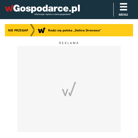
MENU
NIE PRZEGAP
Rodzi się polska „Dolina Dronowa”