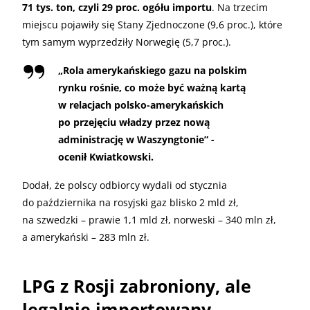
71 tys. ton, czyli 29 proc. ogółu importu
. Na trzecim
miejscu pojawiły się Stany Zjednoczone (9,6 proc.), które
tym samym wyprzedziły Norwegię (5,7 proc.).
„
Rola amerykańskiego gazu na polskim
rynku rośnie, co może być ważną kartą
w relacjach polsko-amerykańskich
po przejęciu władzy przez nową
administrację w Waszyngtonie” -
ocenił Kwiatkowski.
Dodał, że polscy odbiorcy wydali od stycznia
do października na rosyjski gaz blisko 2 mld zł,
na szwedzki – prawie 1,1 mld zł, norweski – 340 mln zł,
a amerykański – 283 mln zł.
LPG z Rosji zabroniony, ale
legalnie importowany