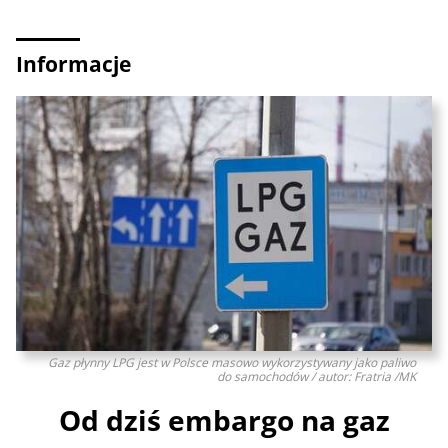
Informacje
Gaz płynny LPG jest w Polsce masowo wykorzystywany jako paliwo
do samochodów / autor: Fratria /MK
Od dziś embargo na gaz