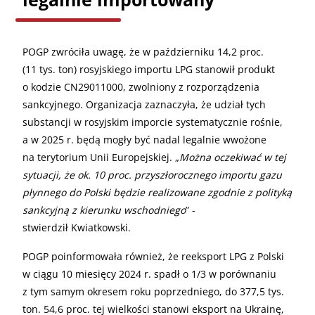
POGP zwróciła uwagę, że w październiku 14,2 proc.
(11 tys. ton) rosyjskiego importu LPG stanowił produkt
o kodzie CN29011000, zwolniony z rozporządzenia
sankcyjnego. Organizacja zaznaczyła, że udział tych
substancji w rosyjskim imporcie systematycznie rośnie,
a w 2025 r. będą mogły być nadal legalnie wwożone
na terytorium Unii Europejskiej. „
Można oczekiwać w tej
sytuacji, że ok. 10 proc. przyszłorocznego importu gazu
płynnego do Polski będzie realizowane zgodnie z polityką
sankcyjną z kierunku wschodniego
” -
stwierdził Kwiatkowski.
POGP poinformowała również, że reeksport LPG z Polski
w ciągu 10 miesięcy 2024 r. spadł o 1/3 w porównaniu
z tym samym okresem roku poprzedniego, do 377,5 tys.
ton. 54,6 proc. tej wielkości stanowi eksport na Ukrainę,