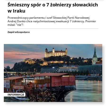
Śmieszny spór o 7 żołnierzy słowackich
w Iraku
Przewodniczący parlamentu i szef Słowackiej Partii Narodowej
Andrej Danko chce natychmiastowej ewakuacji 7 żołnierzy. Premier
mówi: "nie"!
Zespół wGospodarce
INFORMACJE