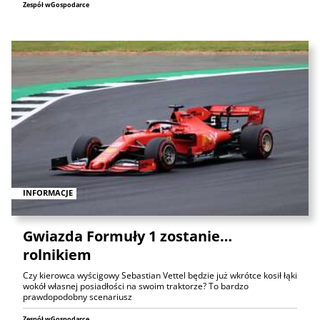
Zespół wGospodarce
INFORMACJE
Gwiazda Formuły 1 zostanie…
rolnikiem
Czy kierowca wyścigowy Sebastian Vettel będzie już wkrótce kosił łąki
wokół własnej posiadłości na swoim traktorze? To bardzo
prawdopodobny scenariusz
Zespół wGospodarce