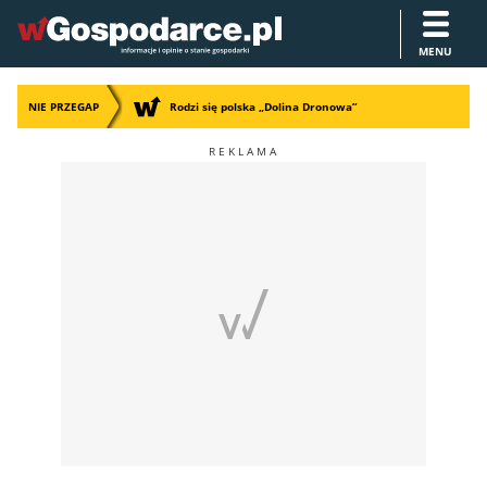
MENU
NIE PRZEGAP
Rodzi się polska „Dolina Dronowa”