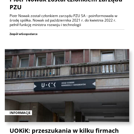
PZU
Piotr Nowak został członkiem zarządu PZU SA - poinformowała w
środę spółka. Nowak od października 2021 r. do kwietnia 2022 r.
pełnił funkcję ministra rozwoju i technologii
Zespół wGospodarce
INFORMACJE
UOKiK: przeszukania w kilku firmach