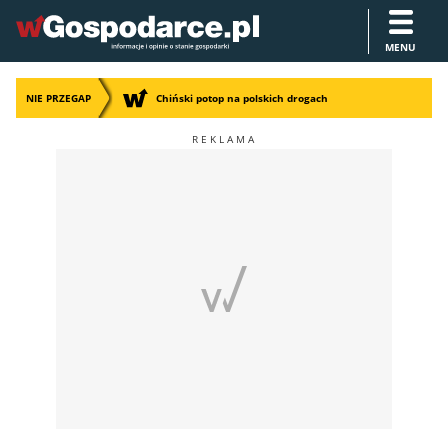
MENU
NIE PRZEGAP
Chiński potop na polskich drogach