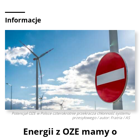
Informacje
Potencjał OZE w Polsce czterokrotnie przekracza chłonność systemu
przesyłowego / autor: Fratria / AS
Energii z OZE mamy o