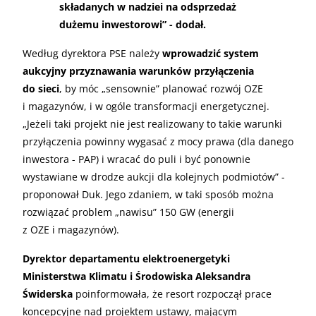
składanych w nadziei na odsprzedaż
dużemu inwestorowi” - dodał.
Według dyrektora PSE należy
wprowadzić system
aukcyjny przyznawania warunków przyłączenia
do sieci
, by móc „sensownie” planować rozwój OZE
i magazynów, i w ogóle transformacji energetycznej.
„Jeżeli taki projekt nie jest realizowany to takie warunki
przyłączenia powinny wygasać z mocy prawa (dla danego
inwestora - PAP) i wracać do puli i być ponownie
wystawiane w drodze aukcji dla kolejnych podmiotów” -
proponował Duk. Jego zdaniem, w taki sposób można
rozwiązać problem „nawisu” 150 GW (energii
z OZE i magazynów).
Dyrektor departamentu elektroenergetyki
Ministerstwa Klimatu i Środowiska Aleksandra
Świderska
poinformowała, że resort rozpoczął prace
koncepcyjne nad projektem ustawy, mającym