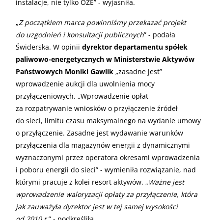
instalacje, nie tylko OZE” - wyjaśniła.
„
Z początkiem marca powinniśmy przekazać projekt
do uzgodnień i konsultacji publicznych
” - podała
Świderska. W opinii
dyrektor departamentu spółek
paliwowo-energetycznych w Ministerstwie Aktywów
Państwowych Moniki Gawlik
„zasadne jest”
wprowadzenie aukcji dla uwolnienia mocy
przyłączeniowych. „Wprowadzenie opłat
za rozpatrywanie wniosków o przyłączenie źródeł
do sieci, limitu czasu maksymalnego na wydanie umowy
o przyłączenie. Zasadne jest wydawanie warunków
przyłączenia dla magazynów energii z dynamicznymi
wyznaczonymi przez operatora okresami wprowadzenia
i poboru energii do sieci” - wymieniła rozwiązanie, nad
którymi pracuje z kolei resort aktywów. „
Ważne jest
wprowadzenie waloryzacji opłaty za przyłączenie, która
jak zauważyła dyrektor jest w tej samej wysokości
od 2010 r.
” - podkreśliła.