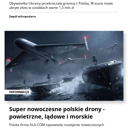
Obywatelka Ukrainy przekraczała granicę z Polską. W aucie miała
ukryte złoto w sztabkach warte 1,5 mln zł
Zespół wGospodarce
INFORMACJE
Super nowoczesne polskie drony -
powietrzne, lądowe i morskie
Polska firma ALA.COM zapowiada rozwijanie nowoczesnych