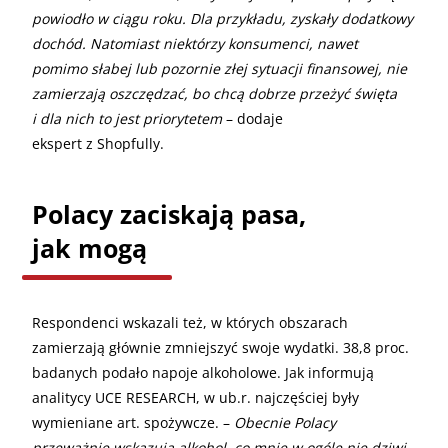
powiodło w ciągu roku. Dla przykładu, zyskały dodatkowy
dochód. Natomiast niektórzy konsumenci, nawet
pomimo słabej lub pozornie złej sytuacji finansowej, nie
zamierzają oszczędzać, bo chcą dobrze przeżyć święta
i dla nich to jest priorytetem
– dodaje
ekspert z Shopfully.
Polacy zaciskają pasa,
jak mogą
Respondenci wskazali też, w których obszarach
zamierzają głównie zmniejszyć swoje wydatki. 38,8 proc.
badanych podało napoje alkoholowe. Jak informują
analitycy UCE RESEARCH, w ub.r. najczęściej były
wymieniane art. spożywcze. –
Obecnie Polacy
przeważnie wskazują alkohol, co mnie w ogóle nie dziwi.