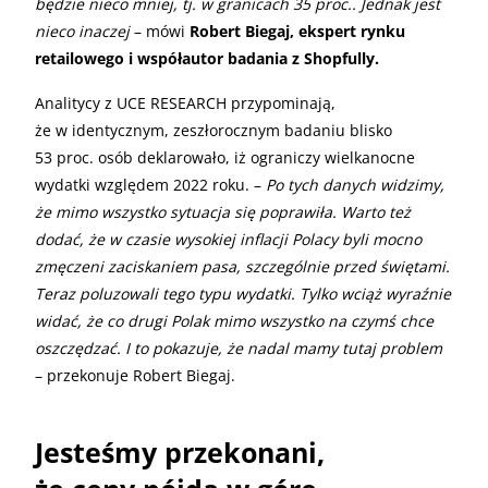
będzie nieco mniej, tj. w granicach 35 proc.. Jednak jest
nieco inaczej
– mówi
Robert Biegaj, ekspert rynku
retailowego i współautor badania z Shopfully.
Analitycy z UCE RESEARCH przypominają,
że w identycznym, zeszłorocznym badaniu blisko
53 proc. osób deklarowało, iż ograniczy wielkanocne
wydatki względem 2022 roku. –
Po tych danych widzimy,
że mimo wszystko sytuacja się poprawiła. Warto też
dodać, że w czasie wysokiej inflacji Polacy byli mocno
zmęczeni zaciskaniem pasa, szczególnie przed świętami.
Teraz poluzowali tego typu wydatki. Tylko wciąż wyraźnie
widać, że co drugi Polak mimo wszystko na czymś chce
oszczędzać. I to pokazuje, że nadal mamy tutaj problem
– przekonuje Robert Biegaj.
Jesteśmy przekonani,