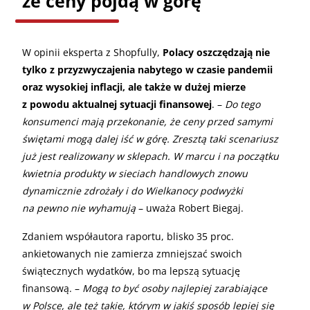
że ceny pójdą w górę
W opinii eksperta z Shopfully,
Polacy oszczędzają nie
tylko z przyzwyczajenia nabytego w czasie pandemii
oraz wysokiej inflacji, ale także w dużej mierze
z powodu aktualnej sytuacji finansowej
. –
Do tego
konsumenci mają przekonanie, że ceny przed samymi
świętami mogą dalej iść w górę. Zresztą taki scenariusz
już jest realizowany w sklepach. W marcu i na początku
kwietnia produkty w sieciach handlowych znowu
dynamicznie zdrożały i do Wielkanocy podwyżki
na pewno nie wyhamują
– uważa Robert Biegaj.
Zdaniem współautora raportu, blisko 35 proc.
ankietowanych nie zamierza zmniejszać swoich
świątecznych wydatków, bo ma lepszą sytuację
finansową. –
Mogą to być osoby najlepiej zarabiające
w Polsce, ale też takie, którym w jakiś sposób lepiej się