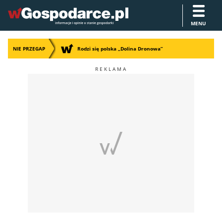
MENU
NIE PRZEGAP
Rodzi się polska „Dolina Dronowa”