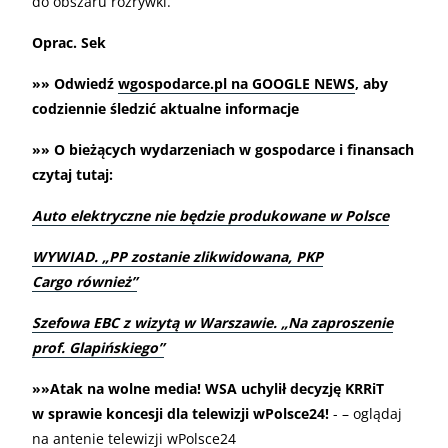
do obszaru rozrywki.
Oprac. Sek
»» Odwiedź
wgospodarce.pl na GOOGLE NEWS
, aby
codziennie śledzić aktualne informacje
»» O bieżących wydarzeniach w gospodarce i finansach
czytaj tutaj:
Auto elektryczne nie będzie produkowane w Polsce
WYWIAD. „PP zostanie zlikwidowana, PKP
Cargo również”
Szefowa EBC z wizytą w Warszawie. „Na zaproszenie
prof. Glapińskiego”
»»Atak na wolne media! WSA uchylił decyzję KRRiT
w sprawie koncesji dla telewizji wPolsce24!
- – oglądaj
na antenie telewizji wPolsce24