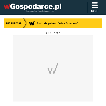
MENU
NIE PRZEGAP
Rodzi się polska „Dolina Dronowa”