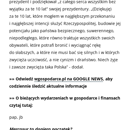
prezydent i podziękował „z całego serca wszystkim bez
wyjątku za te 10 lat” swojej prezydentury. „(Dziękuję)
za te 10 lat, które mogłem w najgłębszym przekonaniu
i najgłębszej intencji służyć Rzeczypospolitej, budowie jej
potencjału jako państwa bezpiecznego, suwerennego,
niepodległego, które równo traktuje wszystkich swoich
obywateli, które potrafi bronić i wyciągnąć rękę
do słabszych, a które nie musi bać się silnych i w których
zwycięża uczciwość, a nie cynizm i draństwo. Niech żyje
i zawsze zwycięża taka Polska” - dodał.
»» Odwiedź
wgospodarce.pl na GOOGLE NEWS
, aby
codziennie śledzić aktualne informacje
»» O bieżących wydarzeniach w gospodarce i finansach
czytaj tutaj:
pap, jb
Mercosur to dopiero początek?