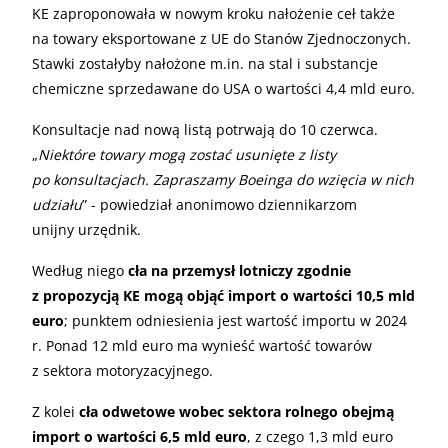
KE zaproponowała w nowym kroku nałożenie ceł także
na towary eksportowane z UE do Stanów Zjednoczonych.
Stawki zostałyby nałożone m.in. na stal i substancje
chemiczne sprzedawane do USA o wartości 4,4 mld euro.
Konsultacje nad nową listą potrwają do 10 czerwca.
„
Niektóre towary mogą zostać usunięte z listy
po konsultacjach. Zapraszamy Boeinga do wzięcia w nich
udziału
” - powiedział anonimowo dziennikarzom
unijny urzędnik.
Według niego
cła na przemysł lotniczy zgodnie
z propozycją KE mogą objąć import o wartości 10,5 mld
euro
; punktem odniesienia jest wartość importu w 2024
r. Ponad 12 mld euro ma wynieść wartość towarów
z sektora motoryzacyjnego.
Z kolei
cła odwetowe wobec sektora rolnego obejmą
import o wartości 6,5 mld euro
, z czego 1,3 mld euro