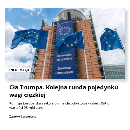
INFORMACJE
Cła Trumpa. Kolejna runda pojedynku
wagi ciężkiej
Komisja Europejska szykuje unijne cła odwetowe wobec USA o
wartości 93 mld euro
Zespół wGospodarce