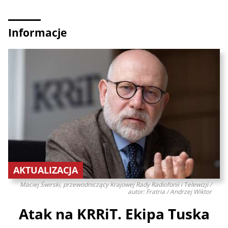
Informacje
AKTUALIZACJA
Maciej Świrski, przewodniczący Krajowej Rady Radiofonii i Telewizji /
autor: Fratria / Andrzej Wiktor
Atak na KRRiT. Ekipa Tuska