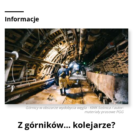
Informacje
Górnicy w obszarze wydobycia węgla - KWK Sośnica / autor:
materiały prasowe PGG
Z górników… kolejarze?