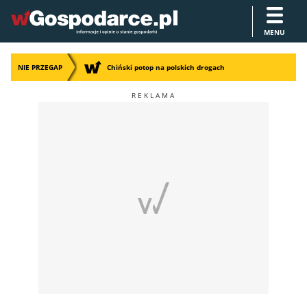
MENU
NIE PRZEGAP
Chiński potop na polskich drogach