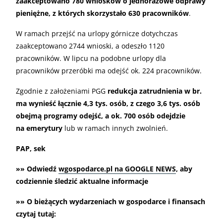
zaakceptowano 780 wniosków o jednorazowe odprawy
pieniężne, z których skorzystało 630 pracowników
.
W ramach przejść na urlopy górnicze dotychczas
zaakceptowano 2744 wnioski, a odeszło 1120
pracowników. W lipcu na podobne urlopy dla
pracowników przeróbki ma odejść ok. 224 pracowników.
Zgodnie z założeniami PGG
redukcja zatrudnienia w br.
ma wynieść łącznie 4,3 tys. osób, z czego 3,6 tys. osób
obejmą programy odejść, a ok. 700 osób odejdzie
na emerytury
lub w ramach innych zwolnień.
PAP, sek
»» Odwiedź
wgospodarce.pl na GOOGLE NEWS
, aby
codziennie śledzić aktualne informacje
»» O bieżących wydarzeniach w gospodarce i finansach
czytaj tutaj: