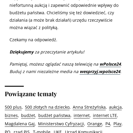
niefortunną aukcją i zapewnić odpowiednie wpływy do
budżetu państwa. Chcieliśmy się też dowiedzieć, czy
działania (a może brak działań) urzędu rzeczywiście
można wiązać z polityką.
Czekamy na odpowiedź.
Dziękujemy
za przeczytanie artykułu!
Pamiętaj, możesz oglądać naszą telewizję na
wPolsce24
.
Buduj z nami niezależne media na
wesprzyj.wpolsce24
.
Powiązane tematy
500 plus
500 złotych na dziecko
Anna Streżyńska
aukcja
biznes
budżet
budżet państwa
internet
internet LTE
Magdalena Gaj
Ministerstwo Cyfryzacji
Orange
P4
Play
PO
rząd PiS
T-mobile
UKE
Urząd Komunikacji