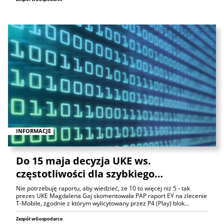
INFORMACJE
Do 15 maja decyzja UKE ws.
częstotliwości dla szybkiego…
Nie potrzebuję raportu, aby wiedzieć, że 10 to więcej niż 5 - tak
prezes UKE Magdalena Gaj skomentowała PAP raport EY na zlecenie
T-Mobile, zgodnie z którym wylicytowany przez P4 (Play) blok…
Zespół wGospodarce