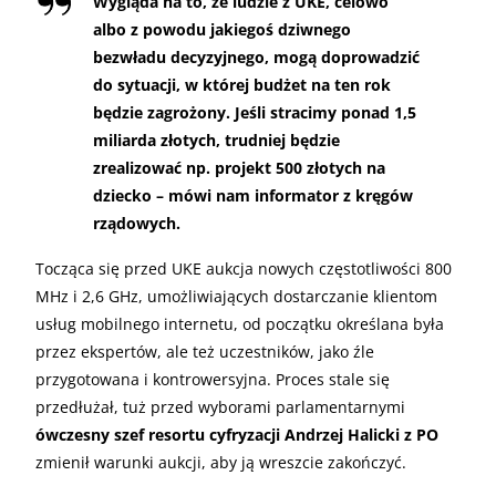
Wygląda na to, że ludzie z UKE, celowo
albo z powodu jakiegoś dziwnego
bezwładu decyzyjnego, mogą doprowadzić
do sytuacji, w której budżet na ten rok
będzie zagrożony. Jeśli stracimy ponad 1,5
miliarda złotych, trudniej będzie
zrealizować np. projekt 500 złotych na
dziecko – mówi nam informator z kręgów
rządowych.
Tocząca się przed UKE aukcja nowych częstotliwości 800
MHz i 2,6 GHz, umożliwiających dostarczanie klientom
usług mobilnego internetu, od początku określana była
przez ekspertów, ale też uczestników, jako źle
przygotowana i kontrowersyjna. Proces stale się
przedłużał, tuż przed wyborami parlamentarnymi
ówczesny szef resortu cyfryzacji Andrzej Halicki z PO
zmienił warunki aukcji, aby ją wreszcie zakończyć.