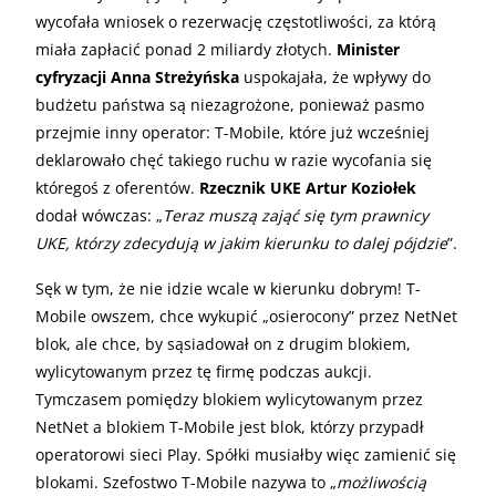
wycofała wniosek o rezerwację częstotliwości, za którą
miała zapłacić ponad 2 miliardy złotych.
Minister
cyfryzacji Anna Streżyńska
uspokajała, że wpływy do
budżetu państwa są niezagrożone, ponieważ pasmo
przejmie inny operator: T-Mobile, które już wcześniej
deklarowało chęć takiego ruchu w razie wycofania się
któregoś z oferentów.
Rzecznik UKE Artur Koziołek
dodał wówczas: „
Teraz muszą zająć się tym prawnicy
UKE, którzy zdecydują w jakim kierunku to dalej pójdzie
”.
Sęk w tym, że nie idzie wcale w kierunku dobrym! T-
Mobile owszem, chce wykupić „osierocony” przez NetNet
blok, ale chce, by sąsiadował on z drugim blokiem,
wylicytowanym przez tę firmę podczas aukcji.
Tymczasem pomiędzy blokiem wylicytowanym przez
NetNet a blokiem T-Mobile jest blok, którzy przypadł
operatorowi sieci Play. Spółki musiałby więc zamienić się
blokami. Szefostwo T-Mobile nazywa to „
możliwością