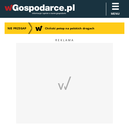
MENU
NIE PRZEGAP
Chiński potop na polskich drogach