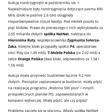
Aukcję rozstrzygnięto w październiku ub. r.
Najważniejsze były rozstrzygnięcia dotyczące pasma 800
MHz (bloki w paśmie 2,6 GHz osiągnęły
nieporównywalnie niższe kwoty). Pod młotek poszło tu
pięć bloków. Prawo do pierwszego z nich wylicytowała za
2,05 miliarda złotych
spółka NetNet
, należąca do
Hieronima Ruty
, współpracownika
Zygmunta Solorza-
Żaka
. Kolejne bloki przypadły spółce
P4
, operatorowi
sieci Play (za 1,49 mld),
T-Mobile Polska
(za 2,02 mld) a
także
Orange Polska
(dwa bloki, odpowiednio za 1,58 i
1,56 mld).
Aukcja miała przynieść budżetowi łącznie 9,2 mln
złotych. Pieniądze zaplanowano w budżecie, miały pójść
na realizację programu „Rodzina 500 plus” i innych
prospołecznych planów PiS, zapowiedzianych w
kampanii wyborczej. Miały pójść, ale czy pójdą?
Problemy zaczęły się w styczniu. Wtedy spółka NetNet