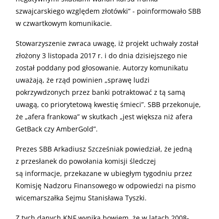
szwajcarskiego względem złotówki” - poinformowało
SBB
w czwartkowym komunikacie.
Stowarzyszenie zwraca uwagę, iż projekt uchwały został
złożony 3 listopada 2017 r. i do dnia dzisiejszego nie
został poddany pod głosowanie. Autorzy komunikatu
uważają, że rząd powinien „sprawę ludzi
pokrzywdzonych przez banki potraktować z tą samą
uwagą, co priorytetową kwestię śmieci”.
SBB
przekonuje,
że „afera frankowa” w skutkach „jest większa niż afera
GetBack czy AmberGold”.
Prezes
SBB
Arkadiusz Szcześniak powiedział, że jedną
z przesłanek do powołania komisji śledczej
są informacje, przekazane w ubiegłym tygodniu przez
Komisję Nadzoru Finansowego w odpowiedzi na pismo
wicemarszałka Sejmu Stanisława Tyszki.
Z tych danych
KNF
wynika bowiem, że w latach 2008-