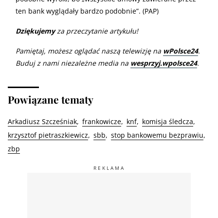
ten bank wyglądały bardzo podobnie”. (
PAP
)
Dziękujemy
za przeczytanie artykułu!
Pamiętaj, możesz oglądać naszą telewizję na
wPolsce24
.
Buduj z nami niezależne media na
wesprzyj.wpolsce24
.
Powiązane tematy
Arkadiusz Szcześniak
frankowicze
knf
komisja śledcza
krzysztof pietraszkiewicz
sbb
stop bankowemu bezprawiu
zbp