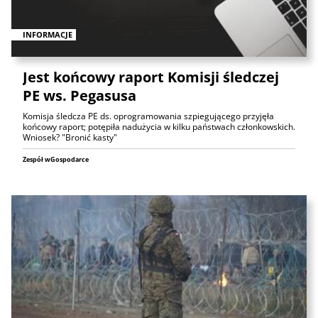
INFORMACJE
Jest końcowy raport Komisji śledczej
PE ws. Pegasusa
Komisja śledcza PE ds. oprogramowania szpiegującego przyjęła
końcowy raport; potępiła nadużycia w kilku państwach członkowskich.
Wniosek? "Bronić kasty"
Zespół wGospodarce