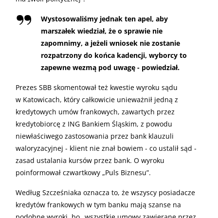
Wystosowaliśmy jednak ten apel, aby
marszałek wiedział, że o sprawie nie
zapomnimy, a jeżeli wniosek nie zostanie
rozpatrzony do końca kadencji, wyborcy to
zapewne wezmą pod uwagę - powiedział.
Prezes
SBB
skomentował też kwestie wyroku sądu
w Katowicach, który całkowicie unieważnił jedną z
kredytowych umów frankowych, zawartych przez
kredytobiorcę z
ING
Bankiem Śląskim, z powodu
niewłaściwego zastosowania przez bank klauzuli
waloryzacyjnej - klient nie znał bowiem - co ustalił sąd -
zasad ustalania kursów przez bank. O wyroku
poinformował czwartkowy „Puls Biznesu”.
Według Szcześniaka oznacza to, że wszyscy posiadacze
kredytów frankowych w tym banku mają szanse na
podobne wyroki, bo „wszystkie umowy zawierane przez