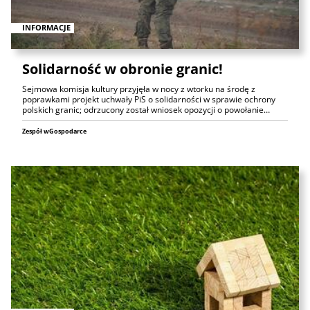
INFORMACJE
Solidarność w obronie granic!
Sejmowa komisja kultury przyjęła w nocy z wtorku na środę z
poprawkami projekt uchwały PiS o solidarności w sprawie ochrony
polskich granic; odrzucony został wniosek opozycji o powołanie…
Zespół wGospodarce