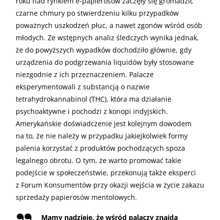
roku nad rynkiem e-papierosów zaczęły się gromadzić
czarne chmury po stwierdzeniu kilku przypadków
poważnych uszkodzeń płuc, a nawet zgonów wśród osób
młodych. Ze wstępnych analiz śledczych wynika jednak,
że do powyższych wypadków dochodziło głównie, gdy
urządzenia do podgrzewania liquidów były stosowane
niezgodnie z ich przeznaczeniem. Palacze
eksperymentowali z substancją o nazwie
tetrahydrokannabinol (THC), która ma działanie
psychoaktywne i pochodzi z konopi indyjskich.
Amerykańskie doświadczenie jest kolejnym dowodem
na to, że nie należy w przypadku jakiejkolwiek formy
palenia korzystać z produktów pochodzących spoza
legalnego obrotu. O tym, że warto promować takie
podejście w społeczeństwie, przekonują także eksperci
z Forum Konsumentów przy okazji wejścia w życie zakazu
sprzedaży papierosów mentolowych.
Mamy nadzieję, że wśród palaczy znajdą