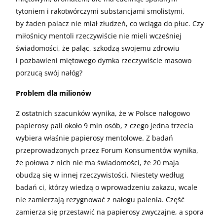
tytoniem i rakotwórczymi substancjami smolistymi,
by żaden palacz nie miał złudzeń, co wciąga do płuc. Czy
miłośnicy mentoli rzeczywiście nie mieli wcześniej
świadomości, że paląc, szkodzą swojemu zdrowiu
i pozbawieni miętowego dymka rzeczywiście masowo
porzucą swój nałóg?
Problem dla milionów
Z ostatnich szacunków wynika, że w Polsce nałogowo
papierosy pali około 9 mln osób, z czego jedna trzecia
wybiera właśnie papierosy mentolowe. Z badań
przeprowadzonych przez Forum Konsumentów wynika,
że połowa z nich nie ma świadomości, że 20 maja
obudzą się w innej rzeczywistości. Niestety według
badań ci, którzy wiedzą o wprowadzeniu zakazu, wcale
nie zamierzają rezygnować z nałogu palenia. Część
zamierza się przestawić na papierosy zwyczajne, a spora