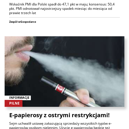
Wskaźnik PMI dla Polski spadł do 47,1 pkt w maju; konsensus: 50,4
pkt. PMI odnotował najostrzejszy spadek miesiąc do miesiąca od
prawie trzech lat
Zespół wGospodarce
INFORMACJE
PILNE
E-papierosy z ostrymi restrykcjami!
Sejm uchwalił ustawę zakazującą sprzedaży wszystkich typów e-
papierosów osobom nieletnim. Użycie e-papierosów będzie też