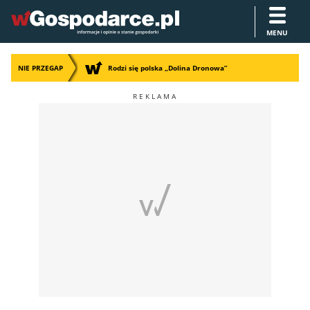
MENU
NIE PRZEGAP
Rodzi się polska „Dolina Dronowa”