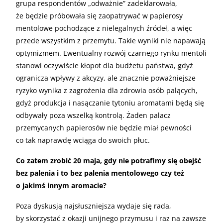
grupa respondentów „odważnie” zadeklarowała,
że będzie próbowała się zaopatrywać w papierosy
mentolowe pochodzące z nielegalnych źródeł, a więc
przede wszystkim z przemytu. Takie wyniki nie napawają
optymizmem. Ewentualny rozwój czarnego rynku mentoli
stanowi oczywiście kłopot dla budżetu państwa, gdyż
ogranicza wpływy z akcyzy, ale znacznie poważniejsze
ryzyko wynika z zagrożenia dla zdrowia osób palących,
gdyż produkcja i nasączanie tytoniu aromatami będą się
odbywały poza wszelką kontrolą. Żaden palacz
przemycanych papierosów nie będzie miał pewności
co tak naprawdę wciąga do swoich płuc.
Co zatem zrobić 20 maja, gdy nie potrafimy się obejść
bez palenia i to bez palenia mentolowego czy też
o jakimś innym aromacie?
Poza dyskusją najsłuszniejsza wydaje się rada,
by skorzystać z okazji unijnego przymusu i raz na zawsze