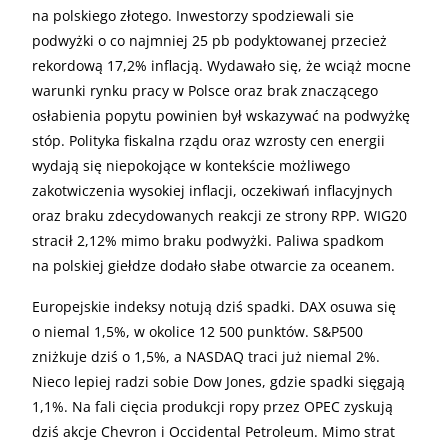
na polskiego złotego. Inwestorzy spodziewali sie
podwyżki o co najmniej 25 pb podyktowanej przecież
rekordową 17,2% inflacją. Wydawało się, że wciąż mocne
warunki rynku pracy w Polsce oraz brak znaczącego
osłabienia popytu powinien był wskazywać na podwyżkę
stóp. Polityka fiskalna rządu oraz wzrosty cen energii
wydają się niepokojące w kontekście możliwego
zakotwiczenia wysokiej inflacji, oczekiwań inflacyjnych
oraz braku zdecydowanych reakcji ze strony RPP. WIG20
stracił 2,12% mimo braku podwyżki. Paliwa spadkom
na polskiej giełdze dodało słabe otwarcie za oceanem.
Europejskie indeksy notują dziś spadki. DAX osuwa się
o niemal 1,5%, w okolice 12 500 punktów. S&P500
zniżkuje dziś o 1,5%, a NASDAQ traci już niemal 2%.
Nieco lepiej radzi sobie Dow Jones, gdzie spadki sięgają
1,1%. Na fali cięcia produkcji ropy przez OPEC zyskują
dziś akcje Chevron i Occidental Petroleum. Mimo strat