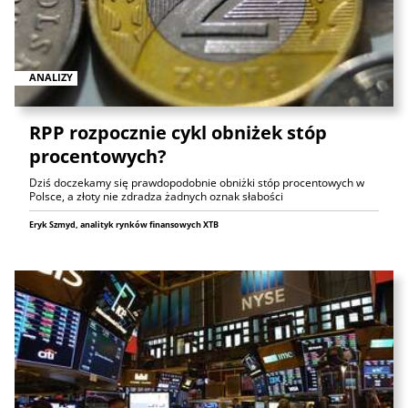
ANALIZY
RPP rozpocznie cykl obniżek stóp
procentowych?
Dziś doczekamy się prawdopodobnie obniżki stóp procentowych w
Polsce, a złoty nie zdradza żadnych oznak słabości
Eryk Szmyd, analityk rynków finansowych XTB