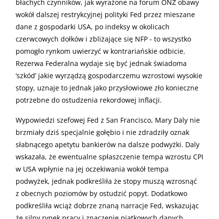
błachych czynników, jak wyrażone na forum ONZ obawy
wokół dalszej restrykcyjnej polityki Fed przez mieszane
dane z gospodarki USA, po indeksy w okolicach
czerwcowych dołków i zbliżające się NFP - to wszystko
pomogło rynkom uwierzyć w kontrariańskie odbicie.
Rezerwa Federalna wydaje się być jednak świadoma
‘szkód’ jakie wyrządzą gospodarczemu wzrostowi wysokie
stopy, uznaje to jednak jako przysłowiowe zło konieczne
potrzebne do ostudzenia rekordowej inflacji.
Wypowiedzi szefowej Fed z San Francisco, Mary Daly nie
brzmiały dziś specjalnie gołębio i nie zdradziły oznak
słabnącego apetytu bankierów na dalsze podwyżki. Daly
wskazała, że ewentualne spłaszczenie tempa wzrostu CPI
w USA wpłynie na jej oczekiwania wokół tempa
podwyżek, jednak podkreśliła że stopy muszą wzrosnąć
z obecnych poziomów by ostudzić popyt. Dodatkowo
podkreśliła wciąż dobrze znaną narracje Fed, wskazując
że silny rynek pracy i znaczenie piątkowych danych