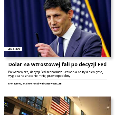
ANALIZY
Dolar na wzrostowej fali po decyzji Fed
Po wczorajszej decyzji Fed scenariusz luzowania polityki pieniężnej
wygląda na znacznie mniej prawdopodobny
Eryk Szmyd, analityk rynków finansowych XTB