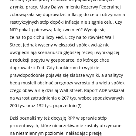
z rynku pracy. Mary Dalyw imieniu Rezerwy Federalnej
zobowiązała się doprowdzić inflację do celu i utrzymania
restrykcyjnych stóp dopóki inflacja nie sięgnie celu. Czy
NFP pokażą pierwszą falę zwolnień? Wydaje się,
że na to po cichu liczy Fed. Liczy na to również Wall
Street jednak wyceny większości spółek wciąż nie
uwzględniają scenariusza głębszej recesji wynikającej
z redukcji popytu w gospodarce, do którego chce
doprowadzić Fed. Gdy bankierom to wyjdzie -
prawdopodobnie pojawią się słabsze wyniki, a analitycy
będą musieli obcinać prognozy wzrostu dla wielu spółek
czego obawia się dzisiaj Wall Street. Raport ADP wskazał
na wzrost zatrudnienia o 207 tys. wobec spodziewanych
200 tys. oraz 132 tys. poprzednio (!).
Dziś poznaliśmy też decyzję RPP w sprawie stóp
procentowych, które nieoczekiwanie zostały utrzymane
na niezmiennym poziomie, nakładając presję