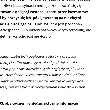
możliwa i cała sytuacja może jeszcze okazać się złym
otowania obligacji zostaną uznane przez inwestorów
 by pozbyć się ich, póki jeszcze są na nie chętni
ać się nieosiągalne
. U nas sytuacja jest podobna -
roście (ponad 30 punktów bazowych w tym tygodniu), ale
letniej konsolidacji) nie doszło.
razem osobistych poglądów autorów i nie mają
ub zbycia albo powstrzymania się od dokonania
ut lub papierów wartościowych. Poglądy te jak i inne
lub „doradztwa” w rozumieniu ustawy z dnia 29 lipca
yłączną odpowiedzialność za decyzje inwestycyjne,
rza, raportu lub z wykorzystaniem wniosków w nim
WS
, aby codziennie śledzić aktualne informacje