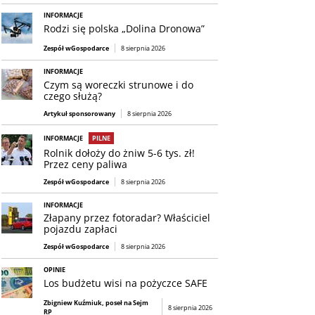
INFORMACJE
Rodzi się polska „Dolina Dronowa”
Zespół wGospodarce
8 sierpnia 2026
INFORMACJE
Czym są woreczki strunowe i do
czego służą?
Artykuł sponsorowany
8 sierpnia 2026
INFORMACJE
PILNE
Rolnik dołoży do żniw 5-6 tys. zł!
Przez ceny paliwa
Zespół wGospodarce
8 sierpnia 2026
INFORMACJE
Złapany przez fotoradar? Właściciel
pojazdu zapłaci
Zespół wGospodarce
8 sierpnia 2026
OPINIE
Los budżetu wisi na pożyczce SAFE
Zbigniew Kuźmiuk, poseł na Sejm
8 sierpnia 2026
RP