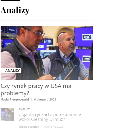
Analizy
ANALIZY
Czy rynek pracy w USA ma
problemy?
6 sierpnia 2026
Maciej Przygórzewski
ANALIZY
Ulga na rynkach: porozumienie
wokół Cieśniny Ormuz?
Michał Stajniak
6 sierpnia 2026