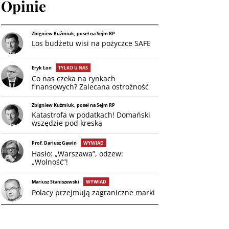
Opinie
Zbigniew Kuźmiuk, poseł na Sejm RP
Los budżetu wisi na pożyczce SAFE
Eryk Łon
TYLKO U NAS
Co nas czeka na rynkach
finansowych? Zalecana ostrożność
Zbigniew Kuźmiuk, poseł na Sejm RP
Katastrofa w podatkach! Domański
wszędzie pod kreską
Prof. Dariusz Gawin
WYWIAD
Hasło: „Warszawa”, odzew:
„Wolność”!
Mariusz Staniszewski
WYWIAD
Polacy przejmują zagraniczne marki