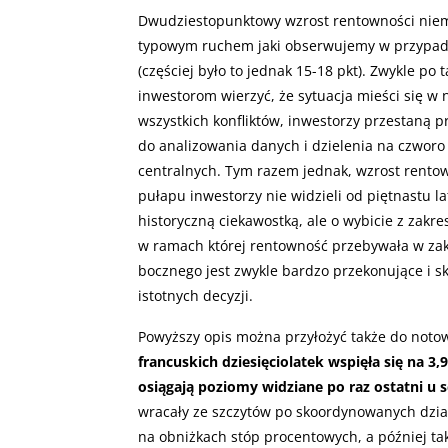
Dwudziestopunktowy wzrost rentowności niemiec
typowym ruchem jaki obserwujemy w przypadk
(częściej było to jednak 15-18 pkt). Zwykle po
inwestorom wierzyć, że sytuacja mieści się w 
wszystkich konfliktów, inwestorzy przestaną 
do analizowania danych i dzielenia na czworo
centralnych. Tym razem jednak, wzrost rentow
pułapu inwestorzy nie widzieli od piętnastu la
historyczną ciekawostką, ale o wybicie z zakres
w ramach której rentowność przebywała w zakr
bocznego jest zwykle bardzo przekonujące i s
istotnych decyzji.
Powyższy opis można przyłożyć także do notow
francuskich dziesięciolatek wspięła się na 3,9
osiągają poziomy widziane po raz ostatni u
wracały ze szczytów po skoordynowanych dzia
na obniżkach stóp procentowych, a później tak