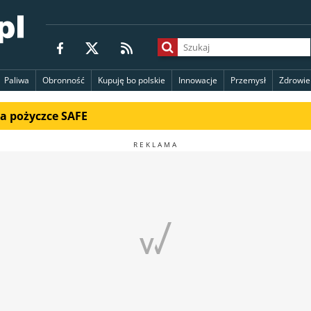
Paliwa
Obronność
Kupuję bo polskie
Innowacje
Przemysł
Zdrowie
na pożyczce SAFE