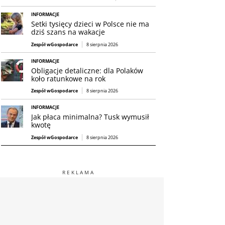
INFORMACJE
Setki tysięcy dzieci w Polsce nie ma
dziś szans na wakacje
Zespół wGospodarce
8 sierpnia 2026
INFORMACJE
Obligacje detaliczne: dla Polaków
koło ratunkowe na rok
Zespół wGospodarce
8 sierpnia 2026
INFORMACJE
Jak płaca minimalna? Tusk wymusił
kwotę
Zespół wGospodarce
8 sierpnia 2026