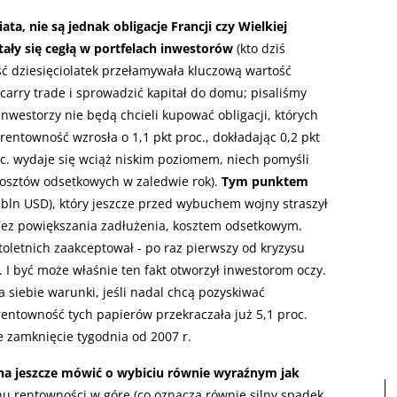
, nie są jednak obligacje Francji czy Wielkiej
 stały się cegłą w portfelach inwestorów
(kto dziś
ść dziesięciolatek przełamywała kluczową wartość
carry trade i sprowadzić kapitał do domu; pisaliśmy
 inwestorzy nie będą chcieli kupować obligacji, których
entowność wzrosła o 1,1 pkt proc., dokładając 0,2 pkt
roc. wydaje się wciąż niskim poziomem, niech pomyśli
kosztów odsetkowych w zaledwie rok).
Tym punktem
 bln USD), który jeszcze przed wybuchem wojny straszył
bez powiększania zadłużenia, kosztem odsetkowym.
stoletnich zaakceptował - po raz pierwszy od kryzysu
 I być może właśnie ten fakt otworzył inwestorom oczy.
siebie warunki, jeśli nadal chcą pozyskiwać
entowność tych papierów przekraczała już 5,1 proc.
ze zamknięcie tygodnia od 2007 r.
na jeszcze mówić o wybiciu równie wyraźnym jak
chu rentowności w górę (co oznacza równie silny spadek