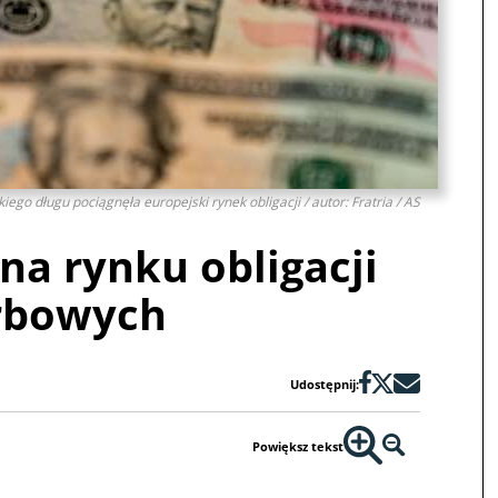
go długu pociągnęła europejski rynek obligacji / autor: Fratria / AS
na rynku obligacji
rbowych
Udostępnij:
Powiększ tekst