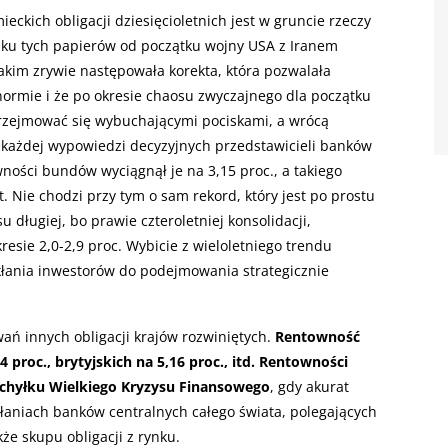
kich obligacji dziesięcioletnich jest w gruncie rzeczy
u tych papierów od początku wojny USA z Iranem
 takim zrywie następowała korekta, która pozwalała
normie i że po okresie chaosu zwyczajnego dla początku
przejmować się wybuchającymi pociskami, a wrócą
 każdej wypowiedzi decyzyjnych przedstawicieli banków
ności bundów wyciągnął je na 3,15 proc., a takiego
t. Nie chodzi przy tym o sam rekord, który jest po prostu
u długiej, bo prawie czteroletniej konsolidacji,
esie 2,0-2,9 proc. Wybicie z wieloletniego trendu
kłania inwestorów do podejmowania strategicznie
ań innych obligacji krajów rozwiniętych.
Rentowność
4 proc., brytyjskich na 5,16 proc., itd. Rentowności
 schyłku Wielkiego Kryzysu Finansowego
, gdy akurat
łaniach banków centralnych całego świata, polegających
że skupu obligacji z rynku.