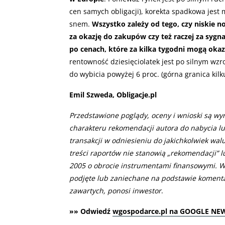
cen samych obligacji), korekta spadkowa jest 
snem.
Wszystko zależy od tego, czy niskie n
za okazję do zakupów czy też raczej za sygnał
po cenach, które za kilka tygodni mogą okaz
rentowność dziesięciolatek jest po silnym wz
do wybicia powyżej 6 proc. (górna granica kilku
Emil Szweda, Obligacje.pl
Przedstawione poglądy, oceny i wnioski są wy
charakteru rekomendacji autora do nabycia l
transakcji w odniesieniu do jakichkolwiek wal
treści raportów nie stanowią „rekomendacji” 
2005 o obrocie instrumentami finansowymi. W
podjęte lub zaniechane na podstawie komenta
zawartych, ponosi inwestor
.
»» Odwiedź
wgospodarce.pl na GOOGLE NE