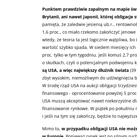
Punktem prawdziwie zapalnym na mapie świata
Brytanii, ani nawet Japonii, której obligacje
pamięta, że zaledwie jesienią ub.r., rentowno
1,6 proc., co miało rzekomo zakończyć jenowe 
wtedy, że teoria ta jest logicznie wątpliwa, bo
wartość szybko spada. W siedem miesięcy ich r
proc. tylko w tym tygodniu. Jeśli komuś 2,7 p
o skutkach, czyli o potencjalnym podwojeniu 
są USA, a więc największy dłużnik świata
(39
zbyt wysokim, niemożliwym do udźwignięcia 
W środę rząd USA na aukcji obligacji trzydzie
finansowego - oprocentowanie powyżej 5 proc.
USA muszą akceptować nawet niekorzystne dla 
finansowanie rynkowe. W piątek po południu r
i jeśli na tym się zakończy, będzie to najwyżs
Mimo to,
w przypadku obligacji USA nie moż
w Europie
. Ponieważ rynek jest po silnym ru