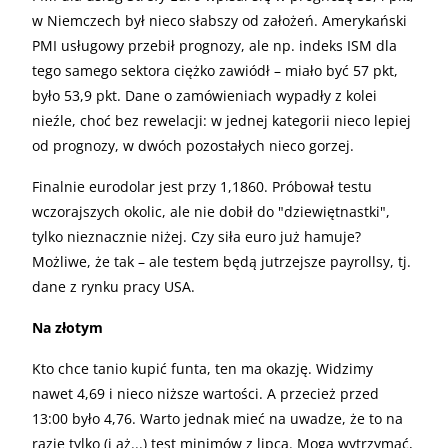
w Niemczech był nieco słabszy od założeń. Amerykański
PMI usługowy przebił prognozy, ale np. indeks ISM dla
tego samego sektora ciężko zawiódł – miało być 57 pkt,
było 53,9 pkt. Dane o zamówieniach wypadły z kolei
nieźle, choć bez rewelacji: w jednej kategorii nieco lepiej
od prognozy, w dwóch pozostałych nieco gorzej.
Finalnie eurodolar jest przy 1,1860. Próbował testu
wczorajszych okolic, ale nie dobił do "dziewiętnastki",
tylko nieznacznie niżej. Czy siła euro już hamuje?
Możliwe, że tak – ale testem będą jutrzejsze payrollsy, tj.
dane z rynku pracy USA.
Na złotym
Kto chce tanio kupić funta, ten ma okazję. Widzimy
nawet 4,69 i nieco niższe wartości. A przecież przed
13:00 było 4,76. Warto jednak mieć na uwadze, że to na
razie tylko (i aż...) test minimów z lipca. Mogą wytrzymać,