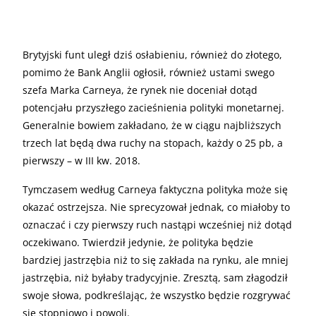
Brytyjski funt uległ dziś osłabieniu, również do złotego,
pomimo że Bank Anglii ogłosił, również ustami swego
szefa Marka Carneya, że rynek nie doceniał dotąd
potencjału przyszłego zacieśnienia polityki monetarnej.
Generalnie bowiem zakładano, że w ciągu najbliższych
trzech lat będą dwa ruchy na stopach, każdy o 25 pb, a
pierwszy – w III kw. 2018.
Tymczasem według Carneya faktyczna polityka może się
okazać ostrzejsza. Nie sprecyzował jednak, co miałoby to
oznaczać i czy pierwszy ruch nastąpi wcześniej niż dotąd
oczekiwano. Twierdził jedynie, że polityka będzie
bardziej jastrzębia niż to się zakłada na rynku, ale mniej
jastrzębia, niż byłaby tradycyjnie. Zresztą, sam złagodził
swoje słowa, podkreślając, że wszystko będzie rozgrywać
się stopniowo i powoli.