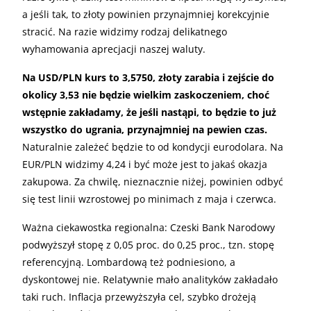
a jeśli tak, to złoty powinien przynajmniej korekcyjnie
stracić. Na razie widzimy rodzaj delikatnego
wyhamowania aprecjacji naszej waluty.
Na USD/PLN kurs to 3,5750, złoty zarabia i zejście do
okolicy 3,53 nie będzie wielkim zaskoczeniem, choć
wstępnie zakładamy, że jeśli nastąpi, to będzie to już
wszystko do ugrania, przynajmniej na pewien czas.
Naturalnie zależeć będzie to od kondycji eurodolara. Na
EUR/PLN widzimy 4,24 i być może jest to jakaś okazja
zakupowa. Za chwilę, nieznacznie niżej, powinien odbyć
się test linii wzrostowej po minimach z maja i czerwca.
Ważna ciekawostka regionalna: Czeski Bank Narodowy
podwyższył stopę z 0,05 proc. do 0,25 proc., tzn. stopę
referencyjną. Lombardową też podniesiono, a
dyskontowej nie. Relatywnie mało analityków zakładało
taki ruch. Inflacja przewyższyła cel, szybko drożeją