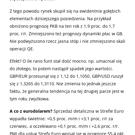
Z tego powodu rynek skupił się na ewidentnie gołębich
elementach dzisiejszego posiedzenia. Na przykład
obniżono prognozę PKB na ten rok z 1,9 proc. do 1,7
proc. r/r. Zmniejszono też prognozy dynamiki płac w GB.
Nie podwyższono rzecz jasna stóp i nie zmniejszono skali
operacji QE.
Efekt? O ile rano funt stał dość mocno, np. umacniał się
do złotego, to potem nastąpił spadek jego wartości.
GBP/EUR przesunął się z 1,12 do 1,1050. GBP/USD ruszył
się z 1,3265 do 1,3110. Nie zmienia to jednak jeszcze
faktu, że generalna tendencja na tej drugiej parze jest w
tym roku zwyżkowa.
A co z eurodolarem?
Sprzedaż detaliczna w Strefie Euro
wypadła świetnie: +0,5 proc. m/m i +3,1 proc. r/r za
czerwiec, a oczekiwano +0,1 proc. m/m i +2,6 proc. r/r.
PMI dla usług Strefy Euro wpisał się w prognozę 55,4 pkt,