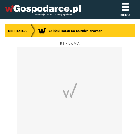
MENU
NIE PRZEGAP
Chiński potop na polskich drogach