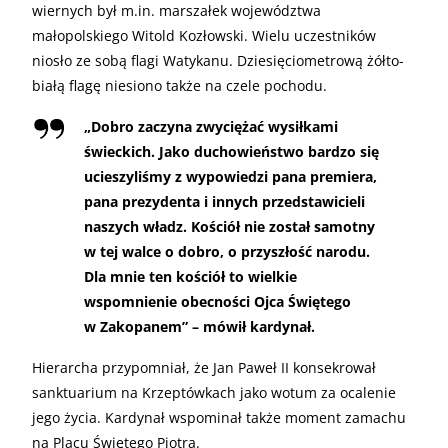
wiernych był m.in. marszałek województwa
małopolskiego Witold Kozłowski. Wielu uczestników
niosło ze sobą flagi Watykanu. Dziesięciometrową żółto-
białą flagę niesiono także na czele pochodu.
„
Dobro zaczyna zwyciężać wysiłkami
świeckich. Jako duchowieństwo bardzo się
ucieszyliśmy z wypowiedzi pana premiera,
pana prezydenta i innych przedstawicieli
naszych władz. Kościół nie został samotny
w tej walce o dobro, o przyszłość narodu.
Dla mnie ten kościół to wielkie
wspomnienie obecności Ojca Świętego
w Zakopanem” – mówił kardynał.
Hierarcha przypomniał, że Jan Paweł II konsekrował
sanktuarium na Krzeptówkach jako wotum za ocalenie
jego życia. Kardynał wspominał także moment zamachu
na Placu Świętego Piotra.