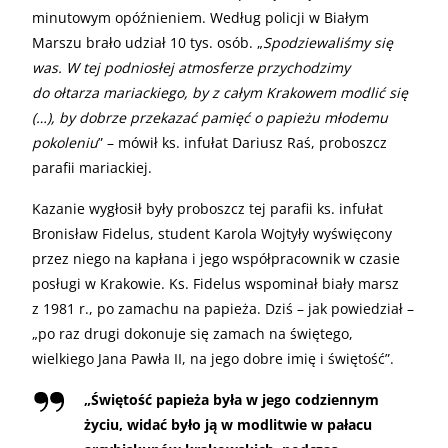
minutowym opóźnieniem. Według policji w Białym
Marszu brało udział 10 tys. osób. „
Spodziewaliśmy się
was. W tej podniosłej atmosferze przychodzimy
do ołtarza mariackiego, by z całym Krakowem modlić się
(…), by dobrze przekazać pamięć o papieżu młodemu
pokoleniu
” – mówił ks. infułat Dariusz Raś, proboszcz
parafii mariackiej.
Kazanie wygłosił były proboszcz tej parafii ks. infułat
Bronisław Fidelus, student Karola Wojtyły wyświęcony
przez niego na kapłana i jego współpracownik w czasie
posługi w Krakowie. Ks. Fidelus wspominał biały marsz
z 1981 r., po zamachu na papieża. Dziś – jak powiedział –
„po raz drugi dokonuje się zamach na świętego,
wielkiego Jana Pawła II, na jego dobre imię i świętość”.
„
Świętość papieża była w jego codziennym
życiu, widać było ją w modlitwie w pałacu