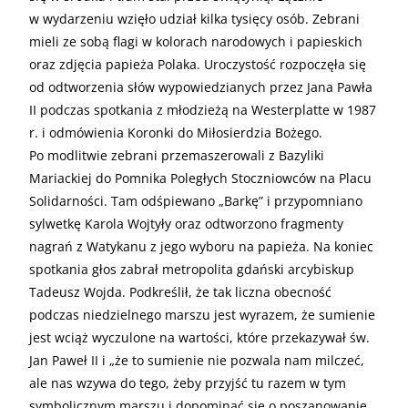
w wydarzeniu wzięło udział kilka tysięcy osób. Zebrani
mieli ze sobą flagi w kolorach narodowych i papieskich
oraz zdjęcia papieża Polaka. Uroczystość rozpoczęła się
od odtworzenia słów wypowiedzianych przez Jana Pawła
II podczas spotkania z młodzieżą na Westerplatte w 1987
r. i odmówienia Koronki do Miłosierdzia Bożego.
Po modlitwie zebrani przemaszerowali z Bazyliki
Mariackiej do Pomnika Poległych Stoczniowców na Placu
Solidarności. Tam odśpiewano „Barkę” i przypomniano
sylwetkę Karola Wojtyły oraz odtworzono fragmenty
nagrań z Watykanu z jego wyboru na papieża. Na koniec
spotkania głos zabrał metropolita gdański arcybiskup
Tadeusz Wojda. Podkreślił, że tak liczna obecność
podczas niedzielnego marszu jest wyrazem, że sumienie
jest wciąż wyczulone na wartości, które przekazywał św.
Jan Paweł II i „że to sumienie nie pozwala nam milczeć,
ale nas wzywa do tego, żeby przyjść tu razem w tym
symbolicznym marszu i dopominać się o poszanowanie