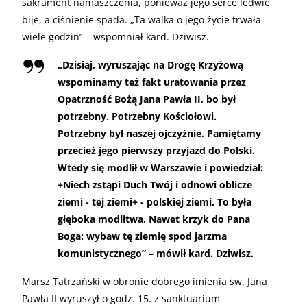
sakrament namaszczenia, ponieważ jego serce ledwie
bije, a ciśnienie spada. „Ta walka o jego życie trwała
wiele godzin” – wspomniał kard. Dziwisz.
„
Dzisiaj, wyruszając na Drogę Krzyżową
wspominamy też fakt uratowania przez
Opatrzność Bożą Jana Pawła II, bo był
potrzebny. Potrzebny Kościołowi.
Potrzebny był naszej ojczyźnie. Pamiętamy
przecież jego pierwszy przyjazd do Polski.
Wtedy się modlił w Warszawie i powiedział:
+Niech zstąpi Duch Twój i odnowi oblicze
ziemi - tej ziemi+ - polskiej ziemi. To była
głęboka modlitwa. Nawet krzyk do Pana
Boga: wybaw tę ziemię spod jarzma
komunistycznego” – mówił kard. Dziwisz.
Marsz Tatrzański w obronie dobrego imienia św. Jana
Pawła II wyruszył o godz. 15. z sanktuarium