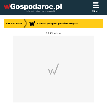
MENU
NIE PRZEGAP
Chiński potop na polskich drogach