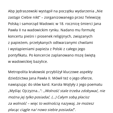
Abp Jędraszewski wystąpił na początku wydarzenia „Nie
zastąpi Ciebie nikt” – zorganizowanego przez Telewizję
Polską i samorząd Wadowic w 18. rocznicę śmierci Jana
Pawła II na wadowickim rynku. Nadano mu formułę
koncertu pieśni i piosenek religijnych, związanych
z papieżem, przetykanych odtwarzanymi chwilami
i wystąpieniami papieża z Polski z całego jego
pontyfikatu. Po koncercie zaplanowano mszę świętą
w wadowickiej bazylice.
Metropolita krakowski przybliżył kluczowe aspekty
dziedzictwa Jana Pawła II. Mówił też o jego ofierze,
nawiązując do słów kard. Karola Wojtyły z jego poematu
„Myśląc Ojczyzna…”: „
Wolność stale trzeba zdobywać, nie
można jej tylko posiadać. (…) Całym sobą płacisz
za wolność – więc to wolnością nazywaj, że możesz
płacąc ciągle na/ nowo siebie posiadać
”.