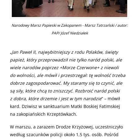
Narodowy Marsz Papieski w Zakopanem - Marsz Tatrzański / autor:
PAP/ Józef Niedziałek
„
Jan Paweł II, najwybitniejszy z rodu Polaków, święty
papież, który przeprowadził nie tylko naród polski, ale
wiele narodów poprzez +Morze Czerwone+ z niewoli
do wolności, ale mówił i przestrzegał: tę wolność trzeba
dobrze zagospodarować. My staramy się to czynić, ale
są siły, które chcą to zniszczyć. Rozbroić naród polski
z dobra, które drzemie i jest w tym narodzie
” – mówił
kard. Dziwisz w sanktuarium Matki Boskiej Fatimskiej
na zakopiańskich Krzeptówkach.
W marszu, a zarazem Drodze Krzyżowej, uczestniczyło
według szacunków policji około 1,5 tys. osób. Pośród