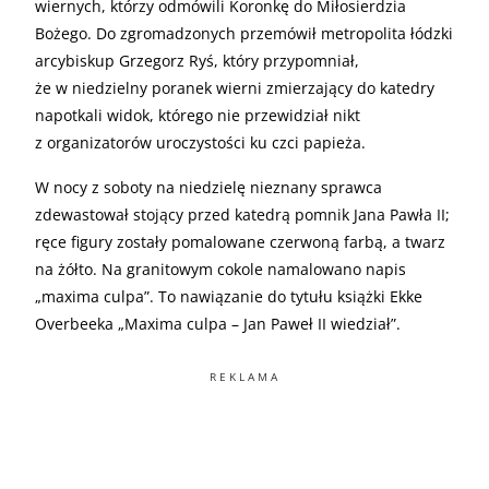
wiernych, którzy odmówili Koronkę do Miłosierdzia
Bożego. Do zgromadzonych przemówił metropolita łódzki
arcybiskup Grzegorz Ryś, który przypomniał,
że w niedzielny poranek wierni zmierzający do katedry
napotkali widok, którego nie przewidział nikt
z organizatorów uroczystości ku czci papieża.
W nocy z soboty na niedzielę nieznany sprawca
zdewastował stojący przed katedrą pomnik Jana Pawła II;
ręce figury zostały pomalowane czerwoną farbą, a twarz
na żółto. Na granitowym cokole namalowano napis
„maxima culpa”. To nawiązanie do tytułu książki Ekke
Overbeeka „Maxima culpa – Jan Paweł II wiedział”.
REKLAMA