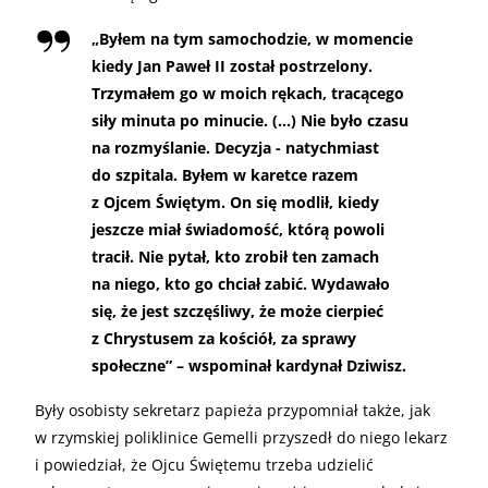
„
Byłem na tym samochodzie, w momencie
kiedy Jan Paweł II został postrzelony.
Trzymałem go w moich rękach, tracącego
siły minuta po minucie. (…) Nie było czasu
na rozmyślanie. Decyzja - natychmiast
do szpitala. Byłem w karetce razem
z Ojcem Świętym. On się modlił, kiedy
jeszcze miał świadomość, którą powoli
tracił. Nie pytał, kto zrobił ten zamach
na niego, kto go chciał zabić. Wydawało
się, że jest szczęśliwy, że może cierpieć
z Chrystusem za kościół, za sprawy
społeczne” – wspominał kardynał Dziwisz.
Były osobisty sekretarz papieża przypomniał także, jak
w rzymskiej poliklinice Gemelli przyszedł do niego lekarz
i powiedział, że Ojcu Świętemu trzeba udzielić