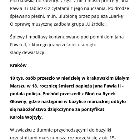
Piotrkowską do katedry. Część z nich niosła portrety Jana
Pawła II i tabliczki z cytatami z jego nauczania. Po drodze
śpiewano pieśni, m.in. ulubioną przez papieża „Barkę”.
O oprawę muzyczną zadbała grupa „U źródła”.
Śpiewy i modlitwy kontynuowano pod pomnikiem Jana
Pawła II, z którego już wcześniej usunięto
ślady dewastacji.
Kraków
10 tys. osób przeszło w niedzielę w krakowskim Białym
Marszu w 18. rocznicę śmierci papieża Jana Pawła II -
podała policja. Pochód przeszedł z Błoń na Rynek
Główny, gdzie następnie w bazylice mariackiej odbyło
się nabożeństwo dziękczynne za pontyfikat
Karola Wojtyły.
W związku z tłumnie przychodzącymi do bazyliki
uczestnikami marszu msza rozpoczęła się z ok. 15-