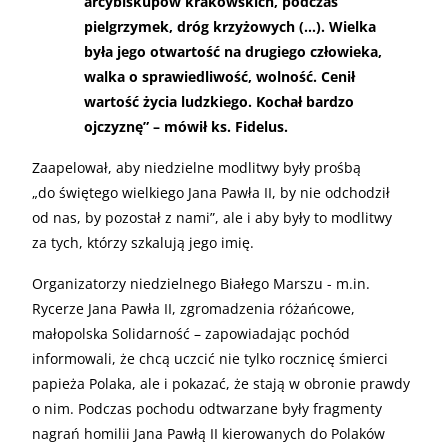
arcybiskupów krakowskich, podczas
pielgrzymek, dróg krzyżowych (…). Wielka
była jego otwartość na drugiego człowieka,
walka o sprawiedliwość, wolność. Cenił
wartość życia ludzkiego. Kochał bardzo
ojczyznę” – mówił ks. Fidelus.
Zaapelował, aby niedzielne modlitwy były prośbą
„do świętego wielkiego Jana Pawła II, by nie odchodził
od nas, by pozostał z nami”, ale i aby były to modlitwy
za tych, którzy szkalują jego imię.
Organizatorzy niedzielnego Białego Marszu - m.in.
Rycerze Jana Pawła II, zgromadzenia różańcowe,
małopolska Solidarność – zapowiadając pochód
informowali, że chcą uczcić nie tylko rocznicę śmierci
papieża Polaka, ale i pokazać, że stają w obronie prawdy
o nim. Podczas pochodu odtwarzane były fragmenty
nagrań homilii Jana Pawłą II kierowanych do Polaków