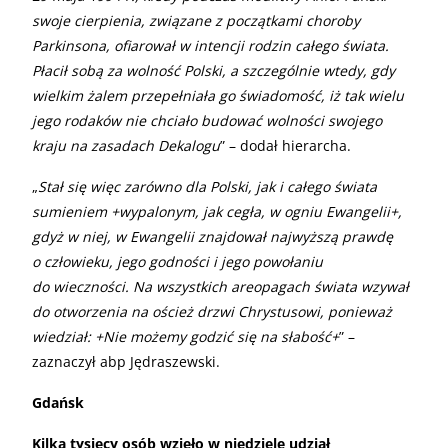
swoje cierpienia, związane z początkami choroby
Parkinsona, ofiarował w intencji rodzin całego świata.
Płacił sobą za wolność Polski, a szczególnie wtedy, gdy
wielkim żalem przepełniała go świadomość, iż tak wielu
jego rodaków nie chciało budować wolności swojego
kraju na zasadach Dekalogu
” – dodał hierarcha.
„
Stał się więc zarówno dla Polski, jak i całego świata
sumieniem +wypalonym, jak cegła, w ogniu Ewangelii+,
gdyż w niej, w Ewangelii znajdował najwyższą prawdę
o człowieku, jego godności i jego powołaniu
do wieczności. Na wszystkich areopagach świata wzywał
do otworzenia na oścież drzwi Chrystusowi, ponieważ
wiedział: +Nie możemy godzić się na słabość+
” –
zaznaczył abp Jędraszewski.
Gdańsk
Kilka tysięcy osób wzięło w niedzielę udział