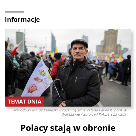
Informacje
TEMAT DNIA
Narodowy Marsz Papieski w rocznicę śmierci Jana Pawła II, 2 bm. w
Warszawie / autor: PAP/Albert Zawada
Polacy stają w obronie