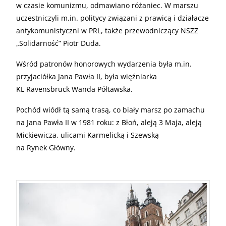
w czasie komunizmu, odmawiano różaniec. W marszu
uczestniczyli m.in. politycy związani z prawicą i działacze
antykomunistyczni w PRL, także przewodniczący NSZZ
„Solidarność” Piotr Duda.
Wśród patronów honorowych wydarzenia była m.in.
przyjaciółka Jana Pawła II, była więźniarka
KL Ravensbruck Wanda Półtawska.
Pochód wiódł tą samą trasą, co biały marsz po zamachu
na Jana Pawła II w 1981 roku: z Błoń, aleją 3 Maja, aleją
Mickiewicza, ulicami Karmelicką i Szewską
na Rynek Główny.