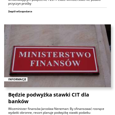
przyczyn prośby
Zespół wGospodarce
INFORMACJE
Będzie podwyżka stawki CIT dla
banków
Wiceminister finansów Jarosław Neneman: By sfinansować rosnące
wydatki obronne, resort planuje podwyżkę stawki podatku