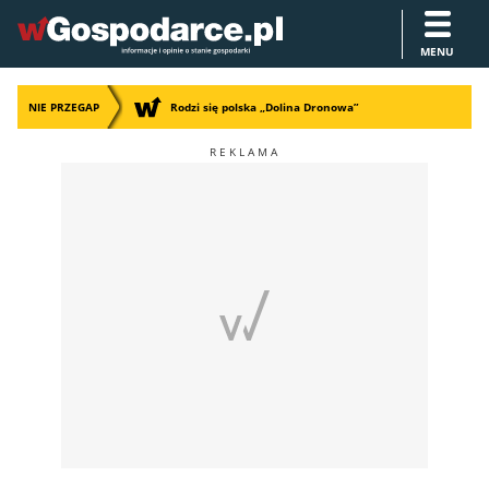
MENU
NIE PRZEGAP
Rodzi się polska „Dolina Dronowa”