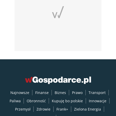
Najnowsze
Finanse
Biznes
Prawo
Transport
Paliwa
Obronność
Kupuję bo polskie
Innowacje
Przemysł
Zdrowie
Frank+
Zielona Energia