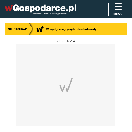
MENU
NIE PRZEGAP
W upały ceny prądu eksplodowały