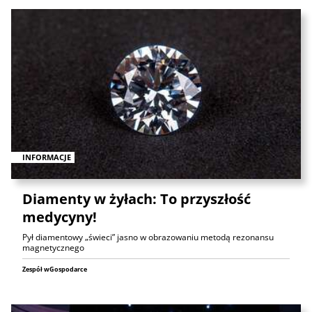
INFORMACJE
Diamenty w żyłach: To przyszłość
medycyny!
Pył diamentowy „świeci” jasno w obrazowaniu metodą rezonansu
magnetycznego
Zespół wGospodarce