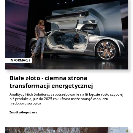
INFORMACJE
Białe złoto - ciemna strona
transformacji energetycznej
Analitycy Fitch Solutions: zapotrzebowanie na lit będzie rosło szybciej
niż produkcja, już do 2025 roku świat może stanąć w obliczu
niedoboru surowca
Zespół wGospodarce