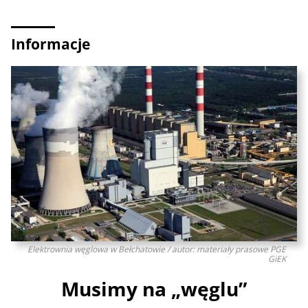
Informacje
Elektrownia węglowa w Bełchatowie / autor: materiały prasowe PGE
GiEK
Musimy na „węglu”