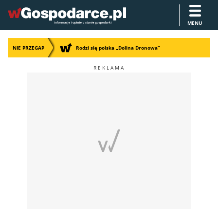
MENU
NIE PRZEGAP
Rodzi się polska „Dolina Dronowa”