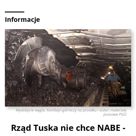
Informacje
Wydobycie węgla. Kombajn górniczy na przodku / autor: materiały
prasowe PGG
Rząd Tuska nie chce NABE -