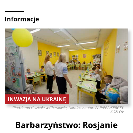
Informacje
INWAZJA NA UKRAINĘ
"Podziemna" szkoła w Charkowie, Ukraina / autor: PAP/EPA/SERGEY
KOZLOV
Barbarzyństwo: Rosjanie