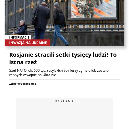
INFORMACJE
INWAZJA NA UKRAINĘ
Rosjanie stracili setki tysięcy ludzi! To
istna rzeź
Szef NATO: ok. 600 tys. rosyjskich żołnierzy zginęło lub zostało
rannych w wojnie na Ukrainie
Zespół wGospodarce
REKLAMA