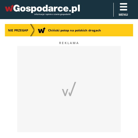
MENU
NIE PRZEGAP
Chiński potop na polskich drogach