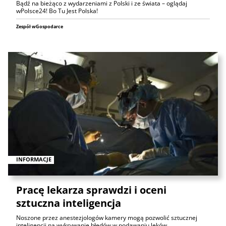
Bądź na bieżąco z wydarzeniami z Polski i ze świata – oglądaj
wPolsce24! Bo Tu Jest Polska!
Zespół wGospodarce
INFORMACJE
Pracę lekarza sprawdzi i oceni
sztuczna inteligencja
Noszone przez anestezjologów kamery mogą pozwolić sztucznej
inteligencji na wykrywanie błędów w podawaniu leków