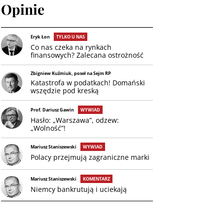
Opinie
Eryk Łon
TYLKO U NAS
Co nas czeka na rynkach
finansowych? Zalecana ostrożność
Zbigniew Kuźmiuk, poseł na Sejm RP
Katastrofa w podatkach! Domański
wszędzie pod kreską
Prof. Dariusz Gawin
WYWIAD
Hasło: „Warszawa”, odzew:
„Wolność”!
Mariusz Staniszewski
WYWIAD
Polacy przejmują zagraniczne marki
Mariusz Staniszewski
KOMENTARZ
Niemcy bankrutują i uciekają