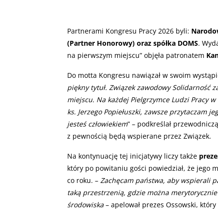
Partnerami Kongresu Pracy 2026 byli:
Narodow
(Partner Honorowy) oraz spółka DOMS
. Wyd
na pierwszym miejscu” objęła patronatem
Kan
Do motta Kongresu nawiązał w swoim wystąp
piękny tytuł. Związek zawodowy Solidarność 
miejscu. Na każdej Pielgrzymce Ludzi Pracy w 
ks. Jerzego Popiełuszki, zawsze przytaczam je
jesteś człowiekiem
” – podkreślał przewodniczą
z pewnością będą wspierane przez Związek.
Na kontynuację tej inicjatywy liczy także
preze
który po powitaniu gości powiedział, że jego 
co roku. –
Zachęcam państwa, aby wspierali pa
taką przestrzenią, gdzie można merytorycznie
środowiska
– apelował prezes Ossowski, który