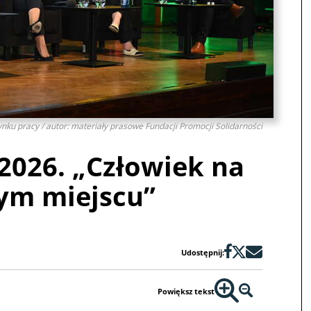
ynku pracy / autor: materiały prasowe Fundacji Promocji Solidarności
2026. „Człowiek na
ym miejscu”
Udostępnij:
Powiększ tekst