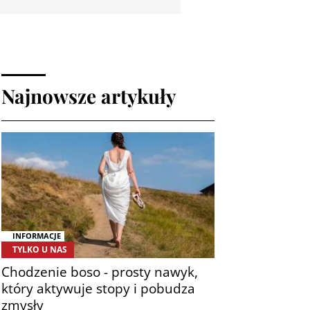
Najnowsze artykuły
INFORMACJE
TYLKO U NAS
Chodzenie boso - prosty nawyk,
który aktywuje stopy i pobudza
zmysły