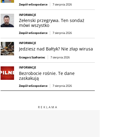
Zespół wGospodarce
7 sierpnia 2026
INFORMACJE
Zełenski przegrywa. Ten sondaż
mówi wszystko
Zespół wGospodarce
7 sierpnia 2026
INFORMACJE
Jedziesz nad Bałtyk? Nie złap wirusa
Grzegorz Szafraniec
7 sierpnia 2026
INFORMACJE
Bezrobocie rośnie. Te dane
zaskakują
Zespół wGospodarce
7 sierpnia 2026