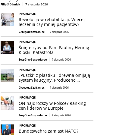
7 sierpnia 2026
Filip Siódmiak
INFORMACJE
Rewolucja w rehabilitacji. Więcej
leczenia czy mniej pacjentów?
Grzegorz Szafraniec
7 sierpnia 2026
INFORMACJE
Śnięte ryby od Pani Pauliny Hennig-
Kloski. Katastrofa
Zespół wGospodarce
7 sierpnia 2026
INFORMACJE
„Puszki” z plastiku i drewna omijają
system kaucyjny. Producenci…
Grzegorz Szafraniec
7 sierpnia 2026
INFORMACJE
ON najdroższy w Polsce? Ranking
cen liderów w Europie
Zespół wGospodarce
7 sierpnia 2026
INFORMACJE
Bundeswehra zamiast NATO?