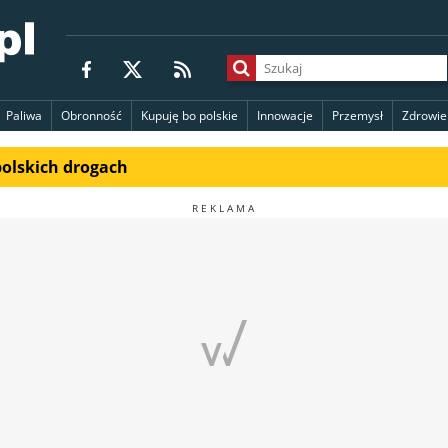
Paliwa
Obronność
Kupuję bo polskie
Innowacje
Przemysł
Zdrowie
polskich drogach