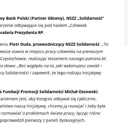
y Bank Polski (Partner Główny), NSZZ „Solidarność”
arzenie odbywające się pod hasłem „Człowiek
celaria Prezydenta RP
.
ieniu
Piotr Duda, przewodniczący NSZZ Solidarność
. „
To
zawsze stawia w miejscu pracy człowieka na pierwszym
Częstochowie, realizując testament naszego patrona bł.
go słowa: „Bez względu na to, jaki wykonujesz zawód –
cy Solidarności i zapewnił, że tego rodzaju inicjatywy
s Fundacji Promocji Solidarności Michał Ossowski
,
marzeniem jest, aby Kongres odbywał się cyklicznie,
ństwo naszą inicjatywę, chcemy ją rozwijać i żeby była
 rozmawiać o problemach świata pracy, łącząc różne
 poprowadził pierwszy z paneli dyskusyjnych.