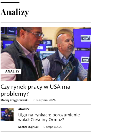
Analizy
ANALIZY
Czy rynek pracy w USA ma
problemy?
6 sierpnia 2026
Maciej Przygórzewski
ANALIZY
Ulga na rynkach: porozumienie
wokół Cieśniny Ormuz?
Michał Stajniak
6 sierpnia 2026