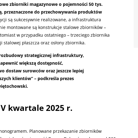
nowe zbiorniki magazynowe o pojemności 50 tys.
ącą, przeznaczone do przechowywania produktów
tycji są sukcesywnie realizowane, a infrastruktura
nie montowane są konstrukcje stalowe zbiorników –
miast w przypadku ostatniego – trzeciego zbiornika
 stalowej płaszcza oraz osłony zbiornika.
ozbudowy strategicznej infrastruktury,
 zapewnić większą dostępność,
wo dostaw surowców oraz jeszcze lepiej
zych klientów” – podkreśla prezes
więtochowski.
IV kwartale 2025 r.
armonogramem. Planowane przekazanie zbiorników