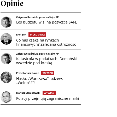
Opinie
Zbigniew Kuźmiuk, poseł na Sejm RP
Los budżetu wisi na pożyczce SAFE
Eryk Łon
TYLKO U NAS
Co nas czeka na rynkach
finansowych? Zalecana ostrożność
Zbigniew Kuźmiuk, poseł na Sejm RP
Katastrofa w podatkach! Domański
wszędzie pod kreską
Prof. Dariusz Gawin
WYWIAD
Hasło: „Warszawa”, odzew:
„Wolność”!
Mariusz Staniszewski
WYWIAD
Polacy przejmują zagraniczne marki