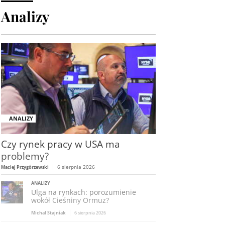
Analizy
ANALIZY
Czy rynek pracy w USA ma
problemy?
6 sierpnia 2026
Maciej Przygórzewski
ANALIZY
Ulga na rynkach: porozumienie
wokół Cieśniny Ormuz?
Michał Stajniak
6 sierpnia 2026