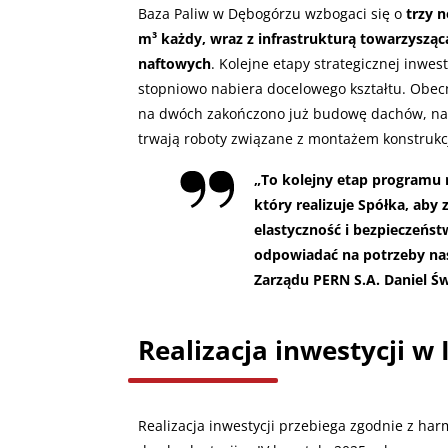
Baza Paliw w Dębogórzu wzbogaci się o
trzy 
m³ każdy, wraz z infrastrukturą towarzysz
naftowych
. Kolejne etapy strategicznej inwes
stopniowo nabiera docelowego kształtu. Obec
na dwóch zakończono już budowę dachów, nato
trwają roboty związane z montażem konstrukcji
„To kolejny etap programu r
który realizuje Spółka, aby
elastyczność i bezpieczeńst
odpowiadać na potrzeby nas
Zarządu PERN S.A. Daniel Ś
Realizacja inwestycji w 
Realizacja inwestycji przebiega zgodnie z h