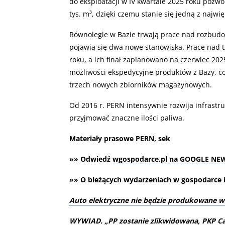
do eksploatacji w IV kwartale 2025 roku poz
tys. m³, dzięki czemu stanie się jedną z najwi
Równolegle w Bazie trwają prace nad rozbudo
pojawią się dwa nowe stanowiska. Prace nad t
roku, a ich finał zaplanowano na czerwiec 2025
możliwości ekspedycyjne produktów z Bazy, 
trzech nowych zbiorników magazynowych.
Od 2016 r. PERN intensywnie rozwija infrastr
przyjmować znaczne ilości paliwa.
Materiały prasowe PERN, sek
»» Odwiedź
wgospodarce.pl na GOOGLE NE
»» O bieżących wydarzeniach w gospodarce i 
Auto elektryczne nie będzie produkowane w
WYWIAD. „PP zostanie zlikwidowana, PKP Ca