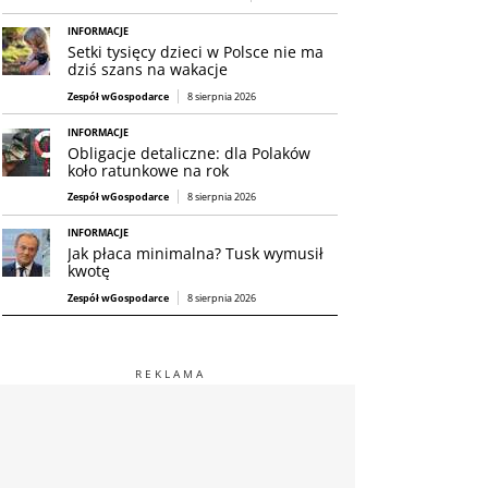
INFORMACJE
Setki tysięcy dzieci w Polsce nie ma
dziś szans na wakacje
Zespół wGospodarce
8 sierpnia 2026
INFORMACJE
Obligacje detaliczne: dla Polaków
koło ratunkowe na rok
Zespół wGospodarce
8 sierpnia 2026
INFORMACJE
Jak płaca minimalna? Tusk wymusił
kwotę
Zespół wGospodarce
8 sierpnia 2026