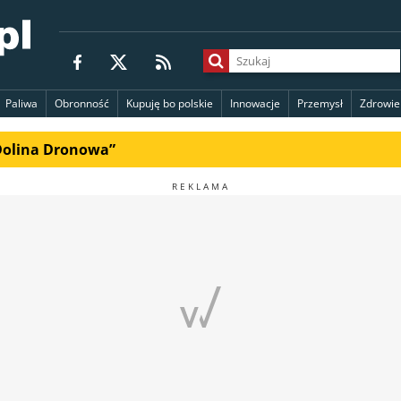
Paliwa
Obronność
Kupuję bo polskie
Innowacje
Przemysł
Zdrowie
„Dolina Dronowa”