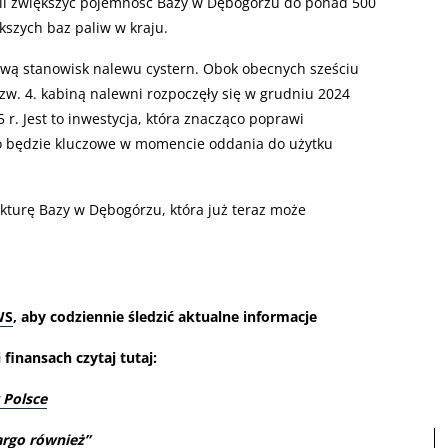
woli zwiększyć pojemność Bazy w Dębogórzu do ponad 500
ększych baz paliw w kraju.
wą stanowisk nalewu cystern. Obok obecnych sześciu
zw. 4. kabiną nalewni rozpoczęły się w grudniu 2024
 r. Jest to inwestycja, która znacząco poprawi
co będzie kluczowe w momencie oddania do użytku
ukturę Bazy w Dębogórzu, która już teraz może
WS
, aby codziennie śledzić aktualne informacje
finansach czytaj tutaj:
 Polsce
rgo również”