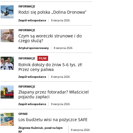
INFORMACJE
Rodzi się polska „Dolina Dronowa”
Zespół wGospodarce
8 sierpnia 2026
INFORMACJE
Czym są woreczki strunowe i do
czego służą?
Artykuł sponsorowany
8 sierpnia 2026
INFORMACJE
PILNE
Rolnik dołoży do żniw 5-6 tys. zł!
Przez ceny paliwa
Zespół wGospodarce
8 sierpnia 2026
INFORMACJE
Złapany przez fotoradar? Właściciel
pojazdu zapłaci
Zespół wGospodarce
8 sierpnia 2026
OPINIE
Los budżetu wisi na pożyczce SAFE
Zbigniew Kuźmiuk, poseł na Sejm
8 sierpnia 2026
RP