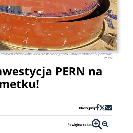
 nowych zbiorników w bazie w Dębogórzu / autor: materiały prasowe
PERN
inwestycja PERN na
łmetku!
Udostępnij:
Powiększ tekst