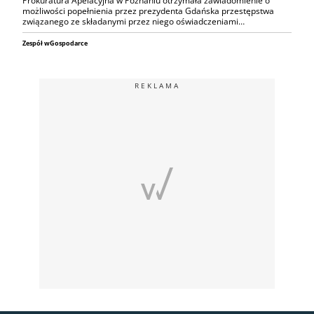
Prokuratura Apelacyjna w Poznaniu otrzymała zawiadomienie o
możliwości popełnienia przez prezydenta Gdańska przestępstwa
związanego ze składanymi przez niego oświadczeniami…
Zespół wGospodarce
REKLAMA