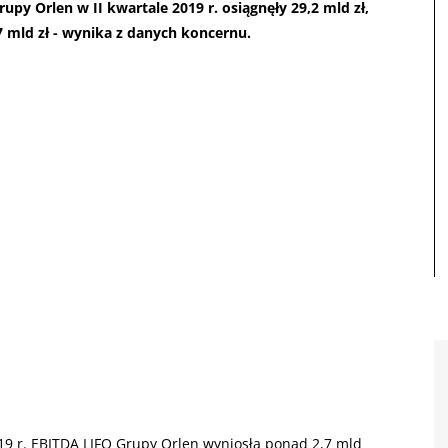
py Orlen w II kwartale 2019 r. osiągnęły 29,2 mld zł,
7 mld zł - wynika z danych koncernu.
019 r. EBITDA LIFO Grupy Orlen wyniosła ponad 2,7 mld