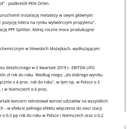
ł” - podkreślił PKN Orlen.
. uruchomił instalację metatezy w swym głównym
c pozycję lidera na rynku wytwórczym propylenu”,
ację PPF Splitter, której roczne moce produkcyjne
ochemicznym w litewskich Możejkach, wydłużającym
u detalicznego w II kwartale 2019 r. EBITDA LIFO
mln zł rok do roku. Według niego, „do dobrego wyniku
cznie o 4 proc. rok do roku”, w tym np. w Polsce o 3
c. i w Niemczech o 6 proc.
rtale koncern odnotował wzrost udziałów na wszystkich
 - w efekcie pełnego efektu włączenia do sieci stacji
e o 0,3 pp rok do roku w Polsce i Niemczech oraz o 0,2