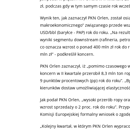
zł, podczas gdy w tym samym czasie rok wcześ
Wynik ten, jak zaznaczył PKN Orlen, został os
makroekonomicznego” związanego przede wszys
USD/bbl (baryłce - PAP) rok do roku. „Na rezu
wyniki segmentu downstream (rafineria, petroc
co oznacza wzrost o ponad 400 mln zł rok do r
mln zł” - podkreślił koncern.
PKN Orlen zaznaczył, iż „pomimo czasowego w
koncern w II kwartale przerobił 8,3 mln ton 
9 punktów procentowych (pp) rok do roku”. „By
kierunków dostaw umożliwiającej elastyczność
Jak podał PKN Orlen, „wysoki przerób ropy ora
wzrost sprzedaży o 2 proc. rok do roku”. Przy
Komisji Europejskiej formalny wniosek o zgodę
„
Kolejny kwartał, w którym PKN Orlen wypraco