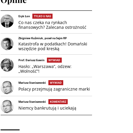
Eryk Łon
TYLKO U NAS
Co nas czeka na rynkach
finansowych? Zalecana ostrożność
Zbigniew Kuźmiuk, poseł na Sejm RP
Katastrofa w podatkach! Domański
wszędzie pod kreską
Prof. Dariusz Gawin
WYWIAD
Hasło: „Warszawa”, odzew:
„Wolność”!
Mariusz Staniszewski
WYWIAD
Polacy przejmują zagraniczne marki
Mariusz Staniszewski
KOMENTARZ
Niemcy bankrutują i uciekają