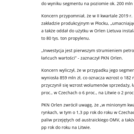
do wyniku segmentu na poziomie ok. 200 mln z
Koncern przypomniał, że w II kwartale 2019 r
zakładzie produkcyjnym w Płocku, „umacniają
a także oddał do użytku w Orlen Lietuva instal
to 80 tys. ton propylenu.
„
Inwestycja jest pierwszym strumieniem petr
łańcuch wartości” - zaznaczył PKN Orlen.
Koncern wyliczył, że w przypadku jego segment
wyniosła 859 mln zł, co oznacza wzrost o 182 
przyczynił się wzrost wolumenów sprzedaży, łą
proc., w Czechach o 6 proc., na Litwie o 2 pro
PKN Orlen zwrócił uwagę, że „w minionym kwa
rynkach, w tym o 1,3 pp rok do roku w Czechach
paliw przejętych od austraickiego OMV, a takż
pp rok do roku na Litwie.