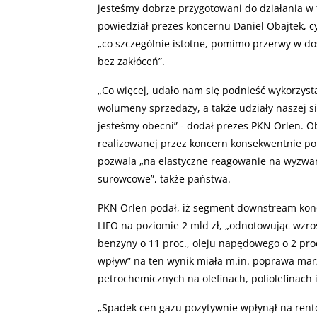
jesteśmy dobrze przygotowani do działania w
powiedział prezes koncernu Daniel Obajtek, cy
„co szczególnie istotne, pomimo przerwy w dos
bez zakłóceń”.
„
Co więcej, udało nam się podnieść wykorzyst
wolumeny sprzedaży, a także udziały naszej si
jesteśmy obecni” - dodał prezes PKN Orlen. Oba
realizowanej przez koncern konsekwentnie pol
pozwala „na elastyczne reagowanie na wyzwa
surowcowe”, także państwa.
PKN Orlen podał, iż segment downstream konc
LIFO na poziomie 2 mld zł, „odnotowując wzro
benzyny o 11 proc., oleju napędowego o 2 proc.
wpływ” na ten wynik miała m.in. poprawa marż 
petrochemicznych na olefinach, poliolefinach 
„
Spadek cen gazu pozytywnie wpłynął na rent