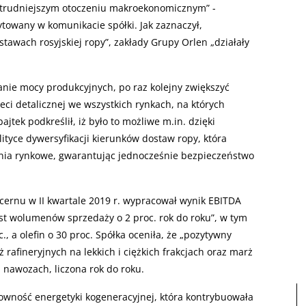
 trudniejszym otoczeniu makroekonomicznym” -
towany w komunikacie spółki. Jak zaznaczył,
tawach rosyjskiej ropy”, zakłady Grupy Orlen „działały
anie mocy produkcyjnych, po raz kolejny zwiększyć
eci detalicznej we wszystkich rynkach, na których
jtek podkreślił, iż było to możliwe m.in. dzięki
ityce dywersyfikacji kierunków dostaw ropy, która
nia rynkowe, gwarantując jednocześnie bezpieczeństwo
ernu w II kwartale 2019 r. wypracował wynik EBITDA
st wolumenów sprzedaży o 2 proc. rok do roku”, w tym
, a olefin o 30 proc. Spółka oceniła, że „pozytywny
rafineryjnych na lekkich i ciężkich frakcjach oraz marż
i nawozach, liczona rok do roku.
owność energetyki kogeneracyjnej, która kontrybuowała