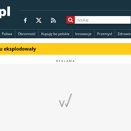
Paliwa
Obronność
Kupuję bo polskie
Innowacje
Przemysł
Zdrowie
du eksplodowały