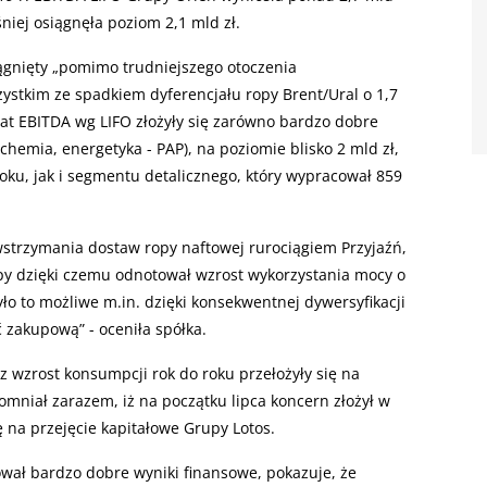
niej osiągnęła poziom 2,1 mld zł.
iągnięty „pomimo trudniejszego otoczenia
tkim ze spadkiem dyferencjału ropy Brent/Ural o 1,7
ltat EBITDA wg LIFO złożyły się zarówno bardzo dobre
hemia, energetyka - PAP), na poziomie blisko 2 mld zł,
oku, jak i segmentu detalicznego, który wypracował 859
strzymania dostaw ropy naftowej rurociągiem Przyjaźń,
ropy dzięki czemu odnotował wzrost wykorzystania mocy o
ło to możliwe m.in. dzięki konsekwentnej dywersyfikacji
 zakupową” - oceniła spółka.
z wzrost konsumpcji rok do roku przełożyły się na
pomniał zarazem, iż na początku lipca koncern złożył w
 na przejęcie kapitałowe Grupy Lotos.
wał bardzo dobre wyniki finansowe, pokazuje, że