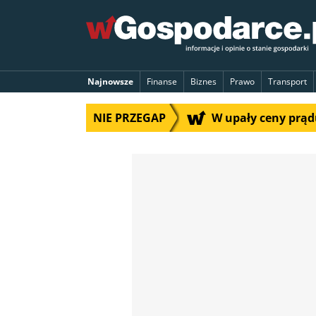
Najnowsze
Finanse
Biznes
Prawo
Transport
NIE PRZEGAP
W upały ceny prą