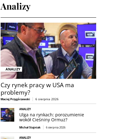
Analizy
ANALIZY
Czy rynek pracy w USA ma
problemy?
6 sierpnia 2026
Maciej Przygórzewski
ANALIZY
Ulga na rynkach: porozumienie
wokół Cieśniny Ormuz?
Michał Stajniak
6 sierpnia 2026
ANALIZY