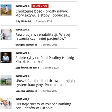
INFORMACJE
TYLKO U NAS
Chodzenie boso - prosty nawyk,
który aktywuje stopy i pobudza…
Filip Siódmiak
7 sierpnia 2026
INFORMACJE
Rewolucja w rehabilitacji. Więcej
leczenia czy mniej pacjentów?
Grzegorz Szafraniec
7 sierpnia 2026
INFORMACJE
Śnięte ryby od Pani Pauliny Hennig-
Kloski. Katastrofa
Zespół wGospodarce
7 sierpnia 2026
INFORMACJE
„Puszki” z plastiku i drewna omijają
system kaucyjny. Producenci…
Grzegorz Szafraniec
7 sierpnia 2026
INFORMACJE
ON najdroższy w Polsce? Ranking
cen liderów w Europie