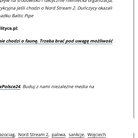
wpływ na środowisko i faktycznie niemiecka organizacja,
rykcyjna jeśli chodzi o Nord Stream 2. Duńczycy okazali
padku Baltic Pipe
ityce.pl:
ie chodzi o faunę. Trzeba brać pod uwagę możliwość
wPolsce24
. Buduj z nami niezależne media na
azociag
Nord Stream 2
paliwa
sankcje
Wojciech