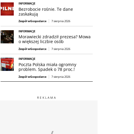
INFORMACJE
Bezrobocie rośnie. Te dane
zaskakują
Zespół wGospodarce
7 sierpnia 2026
INFORMACJE
Morawiecki zdradził prezesa? Mowa
o większej liczbie osób
Zespół wGospodarce
7 sierpnia 2026
INFORMACJE
Poczta Polska miała ogromny
problem. Spadek o 78 proc.!
Zespół wGospodarce
7 sierpnia 2026