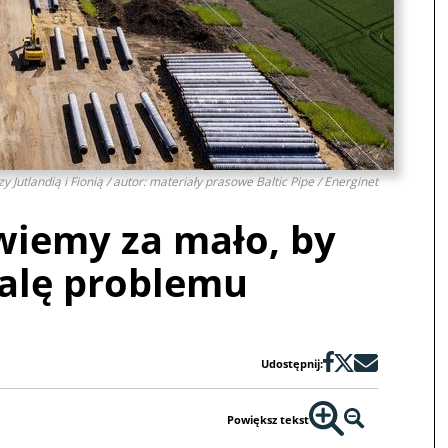
y Jutlandią i Fionią / autor: materiały prasowe Baltic Pipe / Energinet
 wiemy za mało, by
kalę problemu
Udostępnij:
Powiększ tekst