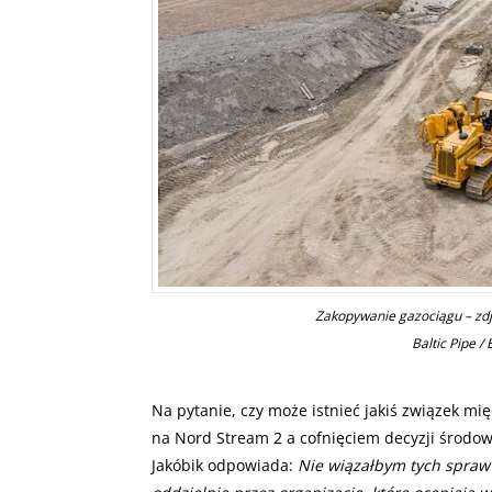
Zakopywanie gazociągu – zdję
Baltic Pipe /
Na pytanie, czy może istnieć jakiś związek mi
na Nord Stream 2 a cofnięciem decyzji środow
Jakóbik odpowiada:
Nie wiązałbym tych spraw 