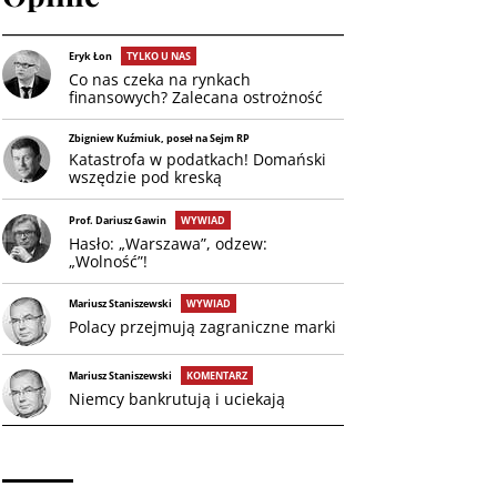
Eryk Łon
TYLKO U NAS
Co nas czeka na rynkach
finansowych? Zalecana ostrożność
Zbigniew Kuźmiuk, poseł na Sejm RP
Katastrofa w podatkach! Domański
wszędzie pod kreską
Prof. Dariusz Gawin
WYWIAD
Hasło: „Warszawa”, odzew:
„Wolność”!
Mariusz Staniszewski
WYWIAD
Polacy przejmują zagraniczne marki
Mariusz Staniszewski
KOMENTARZ
Niemcy bankrutują i uciekają