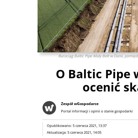
Rurociąg Baltic Pipe Mały Bełt w Danii, pomiędz
O Baltic Pipe
ocenić s
Zespół wGospodarce
Portal informacji i opinii o stanie gospodarki
Opublikowano: 5 czerwca 2021, 13:37
Aktualizacja: 5 czerwca 2021, 14:05