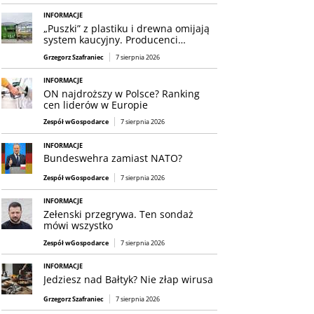
INFORMACJE
„Puszki” z plastiku i drewna omijają
system kaucyjny. Producenci…
Grzegorz Szafraniec
7 sierpnia 2026
INFORMACJE
ON najdroższy w Polsce? Ranking
cen liderów w Europie
Zespół wGospodarce
7 sierpnia 2026
INFORMACJE
Bundeswehra zamiast NATO?
Zespół wGospodarce
7 sierpnia 2026
INFORMACJE
Zełenski przegrywa. Ten sondaż
mówi wszystko
Zespół wGospodarce
7 sierpnia 2026
INFORMACJE
Jedziesz nad Bałtyk? Nie złap wirusa
Grzegorz Szafraniec
7 sierpnia 2026