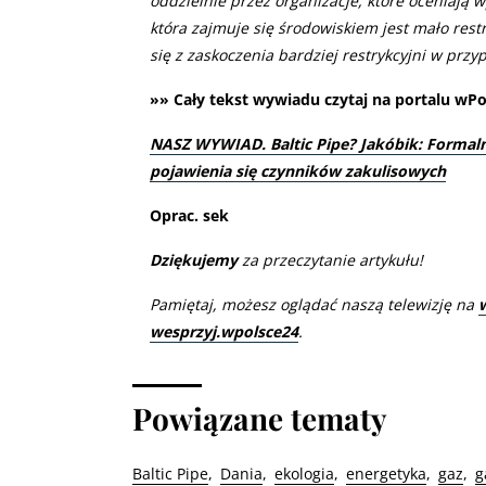
oddzielnie przez organizacje, które oceniają 
która zajmuje się środowiskiem jest mało rest
się z zaskoczenia bardziej restrykcyjni w przy
»» Cały tekst wywiadu czytaj na portalu wPol
NASZ WYWIAD. Baltic Pipe? Jakóbik: Formaln
pojawienia się czynników zakulisowych
Oprac. sek
Dziękujemy
za przeczytanie artykułu!
Pamiętaj, możesz oglądać naszą telewizję na
wesprzyj.wpolsce24
.
Powiązane tematy
Baltic Pipe
Dania
ekologia
energetyka
gaz
g