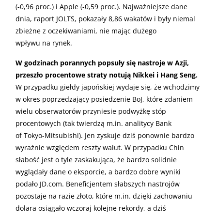
(-0,96 proc.) i Apple (-0,59 proc.). Najważniejsze dane
dnia, raport JOLTS, pokazały 8,86 wakatów i były niemal
zbieżne z oczekiwaniami, nie mając dużego
wpływu na rynek.
W godzinach porannych popsuły się nastroje w Azji,
przeszło procentowe straty notują Nikkei i Hang Seng.
W przypadku giełdy japońskiej wydaje się, że wchodzimy
w okres poprzedzający posiedzenie BoJ, które zdaniem
wielu obserwatorów przyniesie podwyżkę stóp
procentowych (tak twierdzą m.in. analitycy Bank
of Tokyo-Mitsubishi). Jen zyskuje dziś ponownie bardzo
wyraźnie względem reszty walut. W przypadku Chin
słabość jest o tyle zaskakująca, że bardzo solidnie
wyglądały dane o eksporcie, a bardzo dobre wyniki
podało JD.com. Beneficjentem słabszych nastrojów
pozostaje na razie złoto, które m.in. dzięki zachowaniu
dolara osiągało wczoraj kolejne rekordy, a dziś