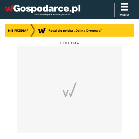
MENU
NIE PRZEGAP
Rodzi się polska „Dolina Dronowa”