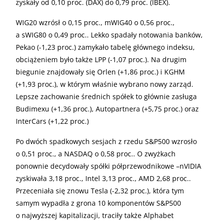
zyskały od 0,10 proc. (DAX) do 0,79 proc. (IBEX).
WIG20 wzrósł o 0,15 proc., mWIG40 o 0,56 proc.,
a sWIG80 o 0,49 proc.. Lekko spadały notowania banków,
Pekao (-1,23 proc.) zamykało tabelę głównego indeksu,
obciążeniem było także LPP (-1,07 proc.). Na drugim
biegunie znajdowały się Orlen (+1,86 proc.) i KGHM
(+1,93 proc.), w którym właśnie wybrano nowy zarząd.
Lepsze zachowanie średnich spółek to głównie zasługa
Budimexu (+1,36 proc.), Autopartnera (+5,75 proc.) oraz
InterCars (+1,22 proc.)
Po dwóch spadkowych sesjach z rzedu S&P500 wzrosło
o 0,51 proc., a NASDAQ o 0,58 proc.. O zwyżkach
ponownie decydowały spółki półprzewodnikowe –nVIDIA
zyskiwała 3,18 proc., Intel 3,13 proc., AMD 2,68 proc..
Przeceniała się znowu Tesla (-2,32 proc.), która tym
samym wypadła z grona 10 komponentów S&P500
o najwyższej kapitalizacji, traciły także Alphabet